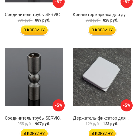
-5%
-5%
Соединитель трубы SERVICE PLUS S02-511WM/sus304
Коннектор каркаса для душевой перегородки Walk In IDDIS Slide SLI1BS0i23
889 руб.
828 руб.
936 руб.
872 руб.
В КОРЗИНУ
В КОРЗИНУ
-5%
-5%
Соединитель трубы SERVICE PLUS S02-511GFM/sus304
Держатель-фиксатор для занавесок в ванной Профитт 1649106
907 руб.
123 руб.
955 руб.
129 руб.
В КОРЗИНУ
В КОРЗИНУ