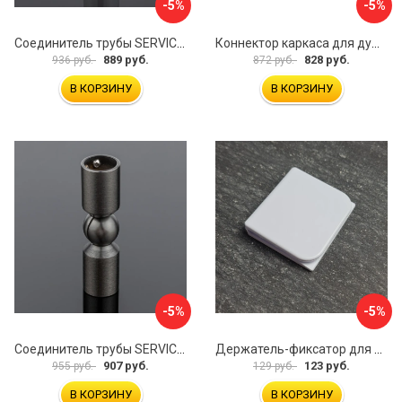
-5%
-5%
Соединитель трубы SERVICE PLUS S02-511WM/sus304
Коннектор каркаса для душевой перегородки Walk In IDDIS Slide SLI1BS0i23
889 руб.
828 руб.
936 руб.
872 руб.
В КОРЗИНУ
В КОРЗИНУ
-5%
-5%
Соединитель трубы SERVICE PLUS S02-511GFM/sus304
Держатель-фиксатор для занавесок в ванной Профитт 1649106
907 руб.
123 руб.
955 руб.
129 руб.
В КОРЗИНУ
В КОРЗИНУ