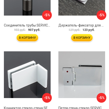
-5%
-5%
Соединитель трубы SERVICE PLUS S02-511GFM/sus304
Держатель-фиксатор для занавесок в ванной Профитт 1649106
907 руб.
123 руб.
955 руб.
129 руб.
В КОРЗИНУ
В КОРЗИНУ
-5%
-5%
Коннектор стекло-стена SERVICE PLUS K02-203WM/sus304
Петля стена-стекло SERVICE PLUS P03-101CR/brass