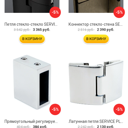
-5%
-5%
Петля стекло-стекло SERVICE PLUS P03-102GRF/brass
Коннектор стекло-стена SERVICE PLUS K02-203BGD/SUS304
3 365 руб.
2 390 руб.
3 542 руб.
2 516 руб.
В КОРЗИНУ
В КОРЗИНУ
-5%
-5%
Прямоугольный регулируемый коннектор трек-стена SERVICE PLUS CK-106D30-PC
Латунная петля SERVICE PLUS CL-905-PC
384 руб.
2 130 руб.
404 руб.
2 242 руб.