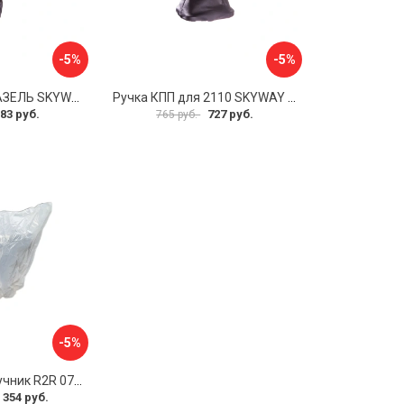
-5%
-5%
Ручка КПП для ГАЗЕЛЬ SKYWAY S06202025
Ручка КПП для 2110 SKYWAY S06202013
83 руб.
727 руб.
765 руб.
-5%
Чехлы на кпп и ручник R2R 074.903.00
 354 руб.