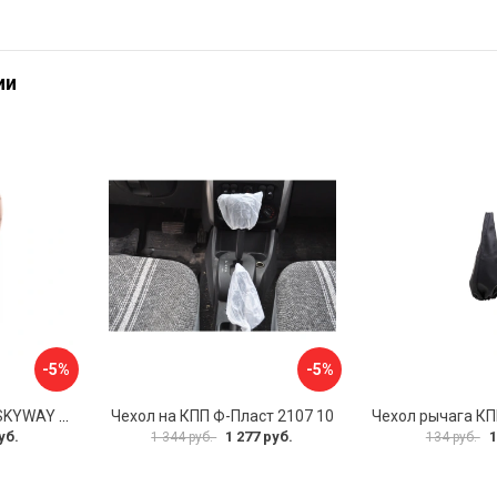
ии
-5%
-5%
Чехол рычага АКПП SKYWAY S06201002
Чехол на КПП Ф-Пласт 2107 10
уб.
1 277 руб.
1
1 344 руб.
134 руб.