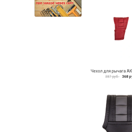
368 р
387 руб.