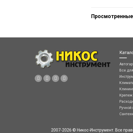
Просмотренные
Катал
Автога
Все дл
Инстру
Климат
Клинин
Крепеж
Расход
Ручной 
Сантех
2007-2026 © Никос-Инструмент. Все пра