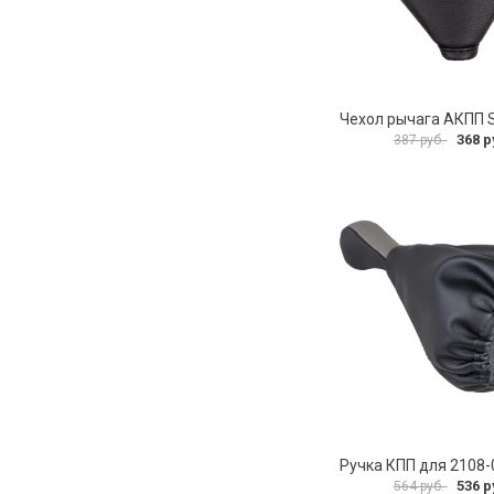
368 р
387 руб.
536 р
564 руб.