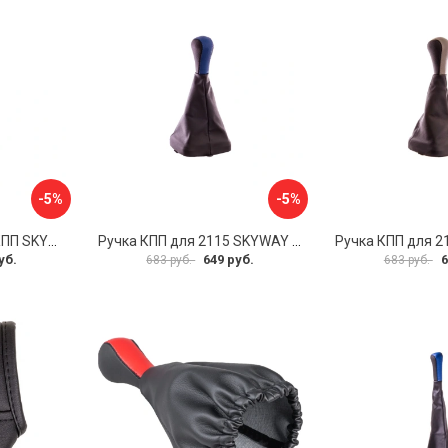
-5%
-5%
Чехол для рычага АКПП SKYWAY S06201015
Ручка КПП для 2115 SKYWAY S06202019
уб.
649 руб.
6
683 руб.
683 руб.