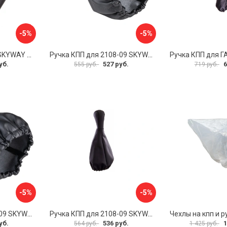
-5%
-5%
Чехол рычага АКПП SKYWAY S06201017
Ручка КПП для 2108-09 SKYWAY S06202007
уб.
527 руб.
6
555 руб.
719 руб.
-5%
-5%
Ручка КПП для 2108-09 SKYWAY S06202008
Ручка КПП для 2108-09 SKYWAY S06202010
уб.
536 руб.
1
564 руб.
1 425 руб.