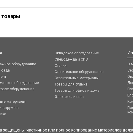
 товары
ог
Ин
Складское оборудование
Спецодежда и СИЗ
ражное оборудование
О 
Станки
я сада
Се
Строительное оборудование
мент
Оп
Строительные материалы
ическое оборудование
До
Товары для отдыха
говое оборудование
По
Товары для офиса и дома
Бл
Электрика и свет
ные материалы
Ко
инструмент
По
ко
ника
ва защищены, частичное или полное копирование материалов долж