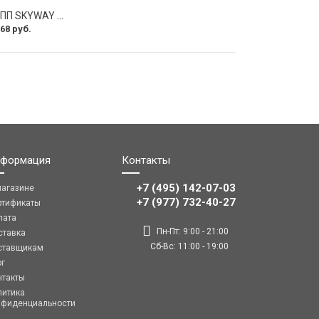
Чехол рычага АКПП SKYWAY S06201007
68 руб.
формация
Контакты
+7 (495) 142-07-03
магазине
‎‎+7 (977) 732-40-27
ртификаты
лата
Пн-Пт: 9:00 - 21:00
ставка
Сб-Вс: 11:00 - 19:00
ставщикам
ог
нтакты
литика
нфиденциальности