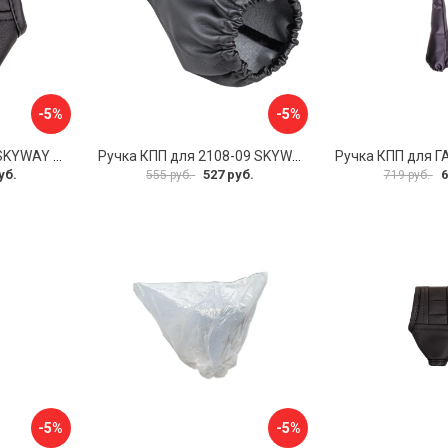
-5%
-5%
Чехол рычага АКПП SKYWAY S06201017
Ручка КПП для 2108-09 SKYWAY S06202007
уб.
527 руб.
6
555 руб.
719 руб.
-5%
-5%