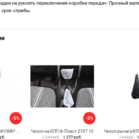
адки на рукоять переключения коробки передач. Прочный мат
 срок службы.
ии
-5%
-5%
Чехол рычага АКПП SKYWAY S06201002
Чехол на КПП Ф-Пласт 2107 10
уб.
1 277 руб.
1
1 344 руб.
134 руб.