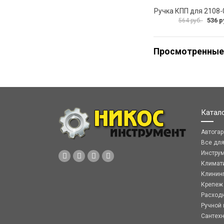
536 р
564 руб.
Просмотренные
Катал
Автога
Все дл
Инстру
Климат
Клинин
Крепеж
Расход
Ручной 
Сантех