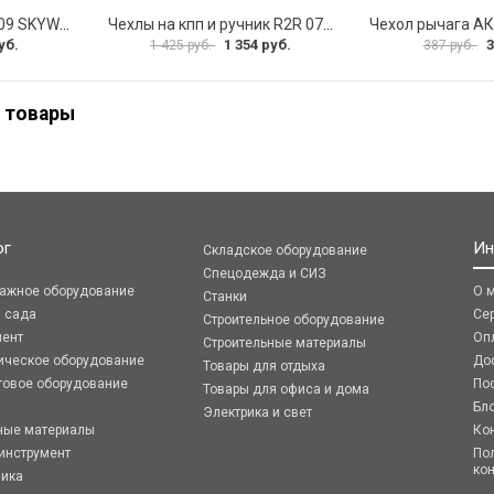
Ручка КПП для 2108-09 SKYWAY S06202010
Чехлы на кпп и ручник R2R 074.903.00
уб.
1 354 руб.
3
1 425 руб.
387 руб.
 товары
ог
Ин
Складское оборудование
Спецодежда и СИЗ
ражное оборудование
О 
Станки
я сада
Се
Строительное оборудование
мент
Оп
Строительные материалы
ическое оборудование
До
Товары для отдыха
говое оборудование
По
Товары для офиса и дома
Бл
Электрика и свет
ные материалы
Ко
инструмент
По
ко
ника