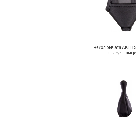
368 р
387 руб.