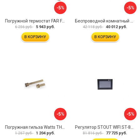
-5%
-5%
Погружной термостат FAR FA 7950
Беспроводной комнатный двухпозиционный регулятор STOUT ST-293v2 STE-0101-029322 RG008V0JPTTGSP
5 943 руб.
40 012 руб.
6 256 руб.
42 118 руб.
В КОРЗИНУ
В КОРЗИНУ
-5%
-5%
Погружная гильза Watts TH 10006135
Регулятор STOUT WIFI ST-8s STE-0101-100802 RG008V0JPVLMEU
1 204 руб.
77 725 руб.
1 267 руб.
81 816 руб.