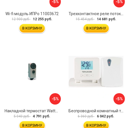
-5%
-5%
Wi-fi модуль ИПРо 11003672
Трехконтактное реле потока для труб Watts НР1 10022079
12 255 руб.
14 681 руб.
12 900 руб.
15 454 руб.
В КОРЗИНУ
В КОРЗИНУ
-5%
-5%
Накладной термостат Watts WTC 10025518
Беспроводной комнатный термостат TEPLOCOM TEPLOCOM TS-2AA/3A-RF 914
4 791 руб.
6 042 руб.
5 043 руб.
6 360 руб.
В КОРЗИНУ
В КОРЗИНУ