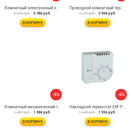
Комнатный электронный хронотермостат Valtec VT.AC712.0.0
Проводной комнатный термостат Бастион TEPLOCOM TS-2AA/8A 911
5 786 руб.
2 964 руб.
6 090 руб.
3 120 руб.
В КОРЗИНУ
В КОРЗИНУ
-5%
-5%
Комнатный механический термостат Uni-Fitt TA5 330I2000
Накладной термостат EKF PROxima thermo-no-nc-wall
1 384 руб.
1 556 руб.
1 457 руб.
1 638 руб.
В КОРЗИНУ
В КОРЗИНУ