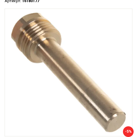
Артикул:
16180177
-5%