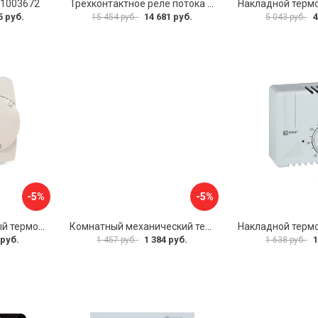
11003672
Трехконтактное реле потока для труб Watts НР1 10022079
5 руб.
14 681 руб.
4
15 454 руб.
5 043 руб.
-5%
-5%
Проводной комнатный термостат Бастион TEPLOCOM TS-2AA/8A 911
Комнатный механический термостат Uni-Fitt TA5 330I2000
 руб.
1 384 руб.
1
1 457 руб.
1 638 руб.