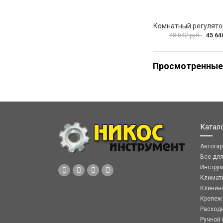
45 64
48 042 руб.
Просмотренные
Катал
Автога
Все дл
Инстру
Климат
Клинин
Крепеж
Расход
Ручной 