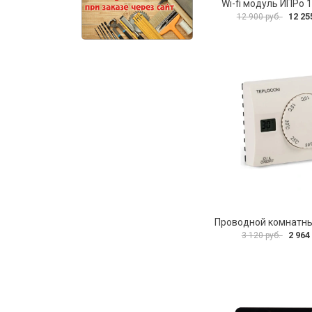
Wi-fi модуль ИПРо 
12 25
12 900 руб.
2 964
3 120 руб.