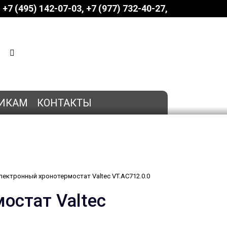
+7 (495) 142-07-03
‎‎+7 (977) 732-40-27
КОРЗИНА
0 позиций
на сумму
0 руб.
ИКАМ
КОНТАКТЫ
ектронный хронотермостат Valtec VT.AC712.0.0
остат Valtec