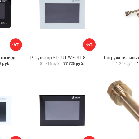
-5%
-5%
Беспроводной комнатный двухпозиционный регулятор STOUT ST-293v2 STE-0101-029322 RG008V0JPTTGSP
Регулятор STOUT WIFI ST-8s STE-0101-100801 RG008V0JPUVBTK
2 руб.
77 725 руб.
1
81 816 руб.
1 267 руб.