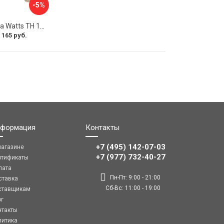
-5%
Погружная гильза Watts TH 10006134
 165 руб.
формация
Контакты
+7 (495) 142-07-03
магазине
‎‎+7 (977) 732-40-27
ртификаты
лата
Пн-Пт: 9:00 - 21:00
ставка
Сб-Вс: 11:00 - 19:00
ставщикам
ог
нтакты
литика