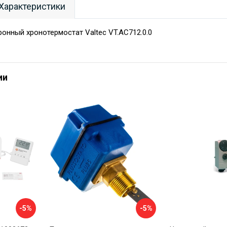
Характеристики
онный хронотермостат Valtec VT.AC712.0.0
ии
-5%
-5%