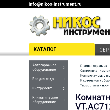
info@nikos-instrument.ru
КАТАЛОГ
СЕР
Автогаражное
Главная страница
оборудование
Сантехника - комп
Комплектующие и р
Все для сада
К котельному обор
Термостаты и проч
Инструмент
Комнатн
Климатическое
оборудование
VT.AC71