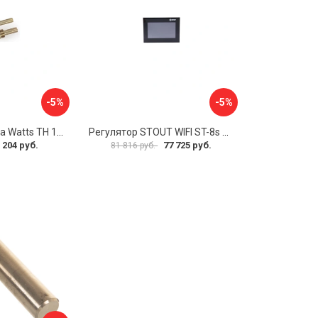
-5%
-5%
Погружная гильза Watts TH 10006135
Регулятор STOUT WIFI ST-8s STE-0101-100802 RG008V0JPVLMEU
 204 руб.
77 725 руб.
81 816 руб.