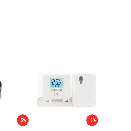
-5%
-5%