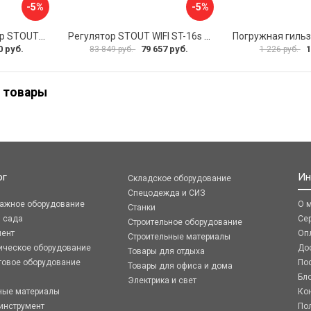
-5%
-5%
Комнатный регулятор STOUT ST-281 STE-0101-100281 RG008V0JPMBTB6
Регулятор STOUT WIFI ST-16s STE-0101-101602 RG008V0JQ0N07R
0 руб.
79 657 руб.
1
83 849 руб.
1 226 руб.
 товары
ог
Ин
Складское оборудование
Спецодежда и СИЗ
ражное оборудование
О 
Станки
я сада
Се
Строительное оборудование
мент
Оп
Строительные материалы
ическое оборудование
До
Товары для отдыха
говое оборудование
По
Товары для офиса и дома
Бл
Электрика и свет
ные материалы
Ко
инструмент
По