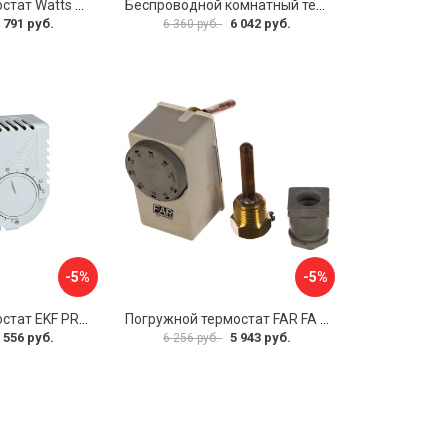
Накладной термостат Watts WTC 10025518
Беспроводной комнатный термостат TEPLOCOM TEPLOCOM TS-2AA/3A-RF 914
 791 руб.
6 042 руб.
6 360 руб.
-5%
-5%
Накладной термостат EKF PROxima thermo-no-nc-wall
Погружной термостат FAR FA 7950
 556 руб.
5 943 руб.
6 256 руб.