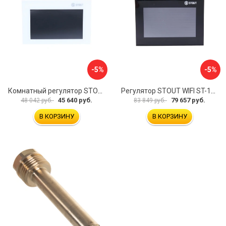
-5%
-5%
Комнатный регулятор STOUT ST-281 STE-0101-100281 RG008V0JPMBTB6
Регулятор STOUT WIFI ST-16s STE-0101-101602 RG008V0JQ0N07R
45 640 руб.
79 657 руб.
48 042 руб.
83 849 руб.
В КОРЗИНУ
В КОРЗИНУ