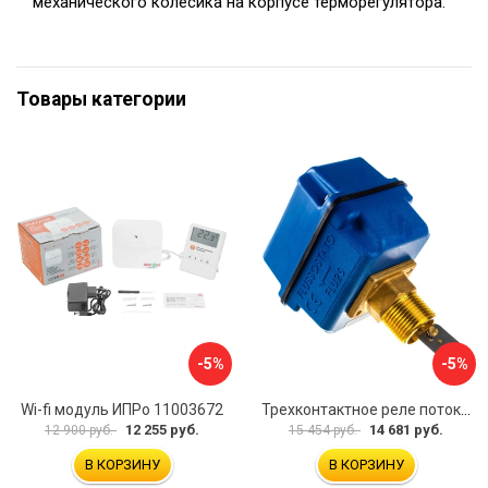
механического колесика на корпусе терморегулятора.
Товары категории
-5%
-5%
Wi-fi модуль ИПРо 11003672
Трехконтактное реле потока для труб Watts НР1 10022079
12 255 руб.
14 681 руб.
12 900 руб.
15 454 руб.
В КОРЗИНУ
В КОРЗИНУ