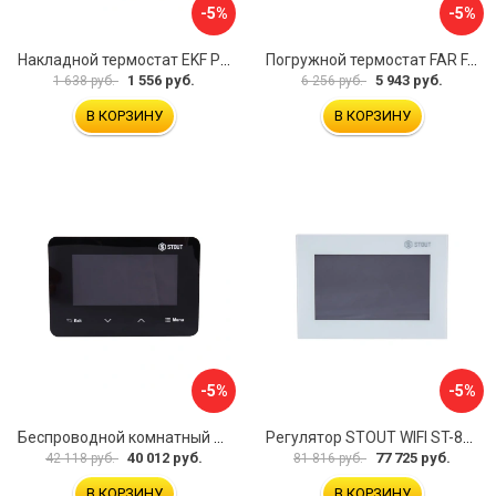
-5%
-5%
Накладной термостат EKF PROxima thermo-no-nc-wall
Погружной термостат FAR FA 7950
1 556 руб.
5 943 руб.
1 638 руб.
6 256 руб.
В КОРЗИНУ
В КОРЗИНУ
-5%
-5%
Беспроводной комнатный двухпозиционный регулятор STOUT ST-293v2 STE-0101-029322 RG008V0JPTTGSP
Регулятор STOUT WIFI ST-8s STE-0101-100801 RG008V0JPUVBTK
40 012 руб.
77 725 руб.
42 118 руб.
81 816 руб.
В КОРЗИНУ
В КОРЗИНУ