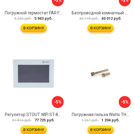
-5%
-5%
Погружной термостат FAR FA 7950
Беспроводной комнатный двухпозиционный регулятор STOUT ST-293v2 STE-0101-029322 RG008V0JPTTGSP
5 943 руб.
40 012 руб.
6 256 руб.
42 118 руб.
В КОРЗИНУ
В КОРЗИНУ
-5%
-5%
Регулятор STOUT WIFI ST-8s STE-0101-100801 RG008V0JPUVBTK
Погружная гильза Watts TH 10006135
77 725 руб.
1 204 руб.
81 816 руб.
1 267 руб.
В КОРЗИНУ
В КОРЗИНУ