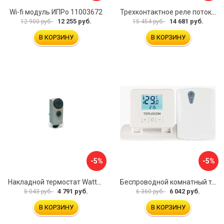
Wi-fi модуль ИПРо 11003672
Трехконтактное реле потока для труб Watts НР1 10022079
12 255 руб.
14 681 руб.
12 900 руб.
15 454 руб.
В КОРЗИНУ
В КОРЗИНУ
-5%
-5%
Накладной термостат Watts WTC 10025518
Беспроводной комнатный термостат TEPLOCOM TEPLOCOM TS-2AA/3A-RF 914
4 791 руб.
6 042 руб.
5 043 руб.
6 360 руб.
В КОРЗИНУ
В КОРЗИНУ