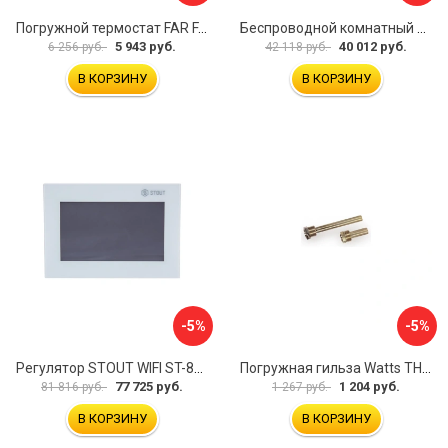
Погружной термостат FAR FA 7950
Беспроводной комнатный двухпозиционный регулятор STOUT ST-293v2 STE-0101-029322 RG008V0JPTTGSP
5 943 руб.
40 012 руб.
6 256 руб.
42 118 руб.
В КОРЗИНУ
В КОРЗИНУ
-5%
-5%
Регулятор STOUT WIFI ST-8s STE-0101-100801 RG008V0JPUVBTK
Погружная гильза Watts TH 10006135
77 725 руб.
1 204 руб.
81 816 руб.
1 267 руб.
В КОРЗИНУ
В КОРЗИНУ