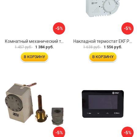
-5%
-5%
Комнатный механический термостат Uni-Fitt TA5 330I2000
Накладной термостат EKF PROxima thermo-no-nc-wall
1 384 руб.
1 556 руб.
1 457 руб.
1 638 руб.
В КОРЗИНУ
В КОРЗИНУ
-5%
-5%