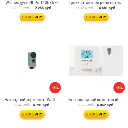
Wi-fi модуль ИПРо 11003672
Трехконтактное реле потока для труб Watts НР1 10022079
12 255 руб.
14 681 руб.
12 900 руб.
15 454 руб.
В КОРЗИНУ
В КОРЗИНУ
-5%
-5%
Накладной термостат Watts WTC 10025518
Беспроводной комнатный термостат TEPLOCOM TEPLOCOM TS-2AA/3A-RF 914
4 791 руб.
6 042 руб.
5 043 руб.
6 360 руб.
В КОРЗИНУ
В КОРЗИНУ