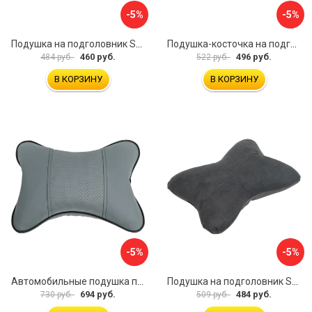
-5%
-5%
Подушка на подголовник SKYWAY S08001001
Подушка-косточка на подголовник Airline Алькантара ASP-B-03
460 руб.
496 руб.
484 руб.
522 руб.
В КОРЗИНУ
В КОРЗИНУ
-5%
-5%
Автомобильные подушка под шею Dollex PGL-2130
Подушка на подголовник SKYWAY S08001005
694 руб.
484 руб.
730 руб.
509 руб.