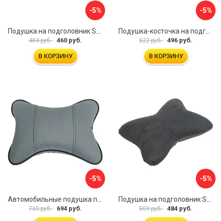
-5%
-5%
Подушка на подголовник SKYWAY S08001001
Подушка-косточка на подголовник Airline Алькантара ASP-B-03
460 руб.
496 руб.
484 руб.
522 руб.
В КОРЗИНУ
В КОРЗИНУ
-5%
-5%
Автомобильные подушка под шею Dollex PGL-2130
Подушка на подголовник SKYWAY S08001005
694 руб.
484 руб.
730 руб.
509 руб.