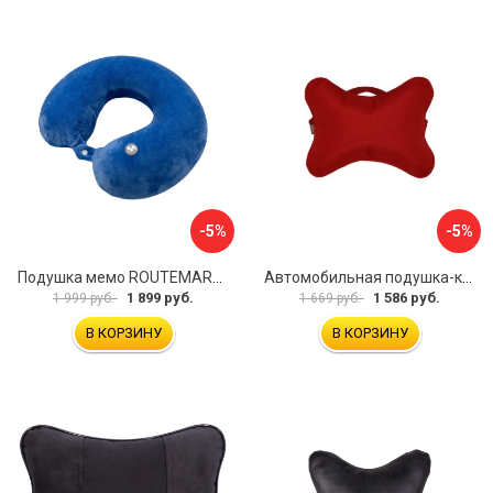
-5%
-5%
Подушка мемо ROUTEMARK flywist blue Мемо-FlywistBlue
Автомобильная подушка-косточка под шею A&P PKRM163
1 899 руб.
1 586 руб.
1 999 руб.
1 669 руб.
В КОРЗИНУ
В КОРЗИНУ