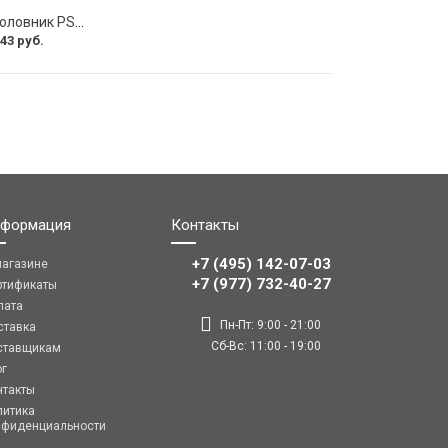
Подушка на подголовник PSV Lux Way РОМБ
43 руб.
формация
Контакты
+7 (495) 142-07-03
магазине
‎‎+7 (977) 732-40-27
ртификаты
лата
Пн-Пт: 9:00 - 21:00
ставка
Сб-Вс: 11:00 - 19:00
ставщикам
ог
нтакты
литика
нфиденциальности