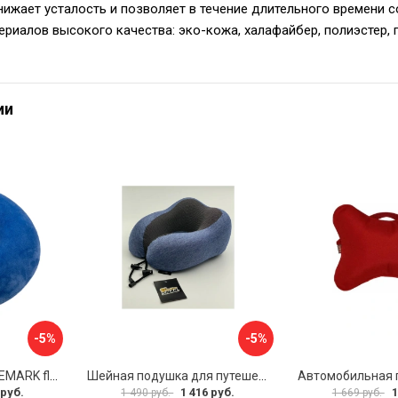
ижает усталость и позволяет в течение длительного времени 
ериалов высокого качества: эко-кожа, халафайбер, полиэстер, 
ии
-5%
-5%
Подушка мемо ROUTEMARK flywist blue Мемо-FlywistBlue
Шейная подушка для путешествий Golden Snail GS 0458-3 синий
 руб.
1 416 руб.
1
1 490 руб.
1 669 руб.