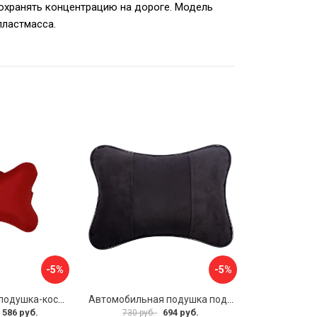
сохранять концентрацию на дороге. Модель
пластмасса.
-5%
-5%
Автомобильная подушка-косточка под шею A&P PKRM163
Автомобильная подушка под шею Dollex PBA-1320
 586 руб.
694 руб.
730 руб.