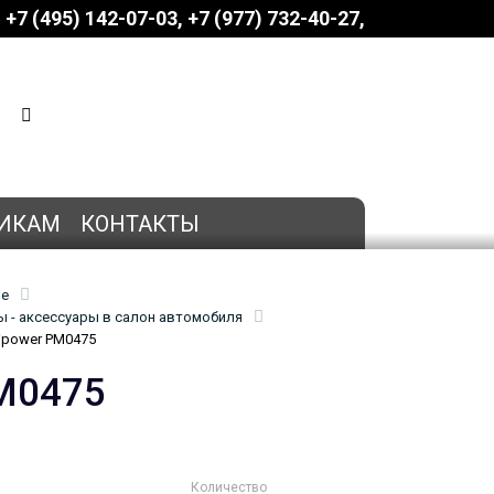
+7 (495) 142-07-03
‎‎+7 (977) 732-40-27
КОРЗИНА
0 позиций
на сумму
0 руб.
ИКАМ
КОНТАКТЫ
ие
 - аксессуары в салон автомобиля
ipower PM0475
PM0475
Количество