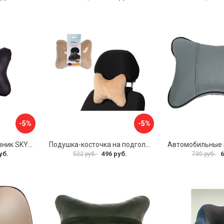
-5%
-5%
Подушка на подголовник SKYWAY S08001001
Подушка-косточка на подголовник Airline Алькантара ASP-B-03
уб.
496 руб.
6
522 руб.
730 руб.