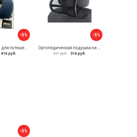
-5%
-5%
Шейная подушка для путешествий Golden Snail GS 0458-2 темно-синий
Ортопедическая подушка на подголовник TORSO 5155968
 416 руб.
314 руб.
331 руб.
-5%