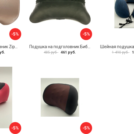
-5%
-5%
Подушка на подголовник Zipower PM0472
Подушка на подголовник Бибип BB-601-p
уб.
461 руб.
1
485 руб.
1 490 руб.
-5%
-5%