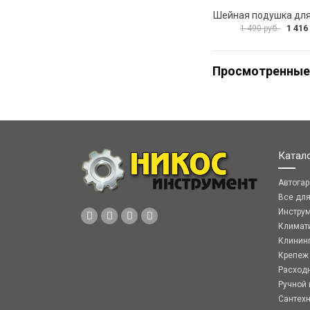
1 416
1 490 руб.
Просмотренные
Катал
Автога
Все дл
Инстру
Климат
Клинин
Крепеж
Расход
Ручной 
Сантех