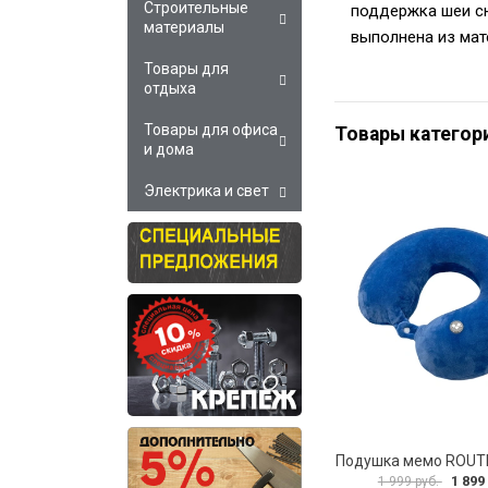
Строительные
поддержка шеи сн
материалы
выполнена из мат
Товары для
отдыха
Товары для офиса
Товары категор
и дома
Электрика и свет
1 899
1 999 руб.