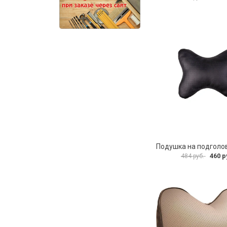
460 р
484 руб.