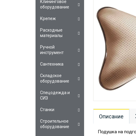
Клининговое
оборудование
Крепеж
Расходные
материалы
Ручной
инструмент
Сантехника
Складское
оборудование
Спецодежда и
СИЗ
Станки
Описание
Строительное
оборудование
Подушка на подго