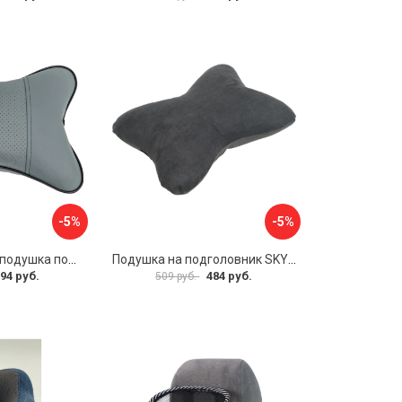
-5%
-5%
Автомобильные подушка под шею Dollex PGL-2130
Подушка на подголовник SKYWAY S08001005
94 руб.
484 руб.
509 руб.