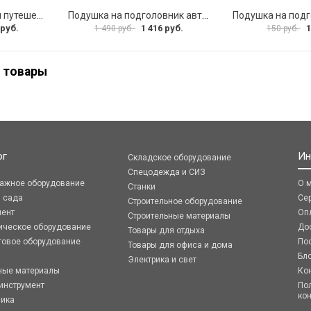
Шейная подушка для путешествий Golden Snail GS 0458-4 розовый
Подушка на подголовник автомобиля Golden Snail GS 0457-2 коричневый
 руб.
1 416 руб.
1
1 490 руб.
150 руб.
 товары
ог
Ин
Складское оборудование
Спецодежда и СИЗ
ражное оборудование
О 
Станки
я сада
Се
Строительное оборудование
мент
Оп
Строительные материалы
ическое оборудование
До
Товары для отдыха
говое оборудование
По
Товары для офиса и дома
Бл
Электрика и свет
ные материалы
Ко
инструмент
По
ко
ника