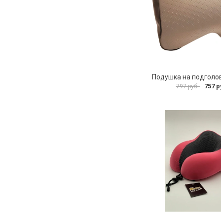
757 р
797 руб.