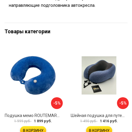
направляющие подголовника автокресла.
Товары категории
-5%
-5%
Подушка мемо ROUTEMARK flywist blue Мемо-FlywistBlue
Шейная подушка для путешествий Golden Snail GS 0458-3 синий
1 899 руб.
1 416 руб.
1 999 руб.
1 490 руб.
В КОРЗИНУ
В КОРЗИНУ