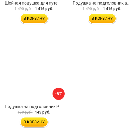
Шейная подушка для путешествий Golden Snail GS 0458-4 розовый
Подушка на подголовник автомобиля Golden Snail GS 0457-2 коричневый
1 416 руб.
1 416 руб.
1 490 руб.
1 490 руб.
В КОРЗИНУ
В КОРЗИНУ
-5%
Подушка на подголовник PSV Lux Way РОМБ
143 руб.
150 руб.
В КОРЗИНУ