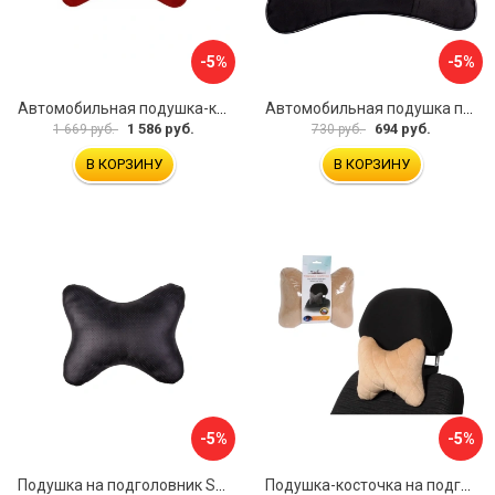
-5%
-5%
Автомобильная подушка-косточка под шею A&P PKRM163
Автомобильная подушка под шею Dollex PBA-1320
1 586 руб.
694 руб.
1 669 руб.
730 руб.
В КОРЗИНУ
В КОРЗИНУ
-5%
-5%
Подушка на подголовник SKYWAY S08001001
Подушка-косточка на подголовник Airline Алькантара ASP-B-03