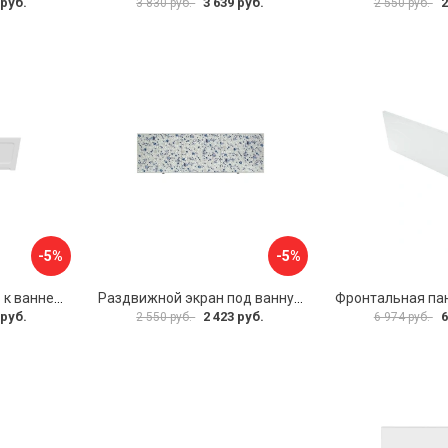
 руб.
3 639 руб.
2
3 830 руб.
2 550 руб.
-5%
-5%
Фронтальная панель к ванне Мия Aquatek 00000089315
Раздвижной экран под ванну PERFECTO LINEA 36-001511
 руб.
2 423 руб.
6
2 550 руб.
6 974 руб.