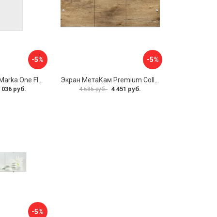
-5%
-5%
Боковая панель Marka One Flat 80 MG L 02бфл80мгл
Экран МетаКам Premium Collection 4650208860133
 036 руб.
4 451 руб.
4 685 руб.
-5%