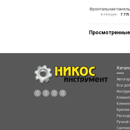
7 775
8 184 руб.
Просмотренные
Катал
Автога
Все дл
Инстру
Климат
Клинин
Крепеж
Расход
Ручной 
Сантех