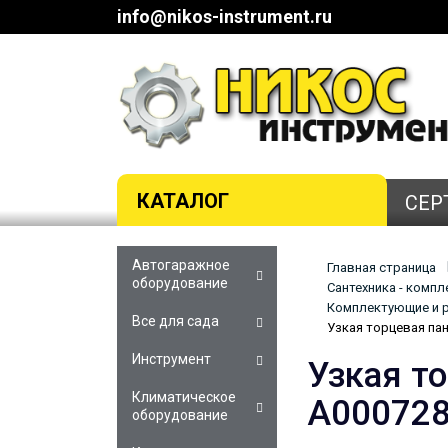
info@nikos-instrument.ru
КАТАЛОГ
СЕР
Автогаражное
Главная страница
оборудование
Сантехника - комп
Комплектующие и р
Все для сада
Узкая торцевая пане
Инструмент
Узкая то
Климатическое
A00072
оборудование