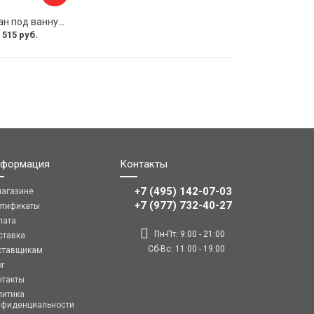
Раздвижной экран под ванну PERFECTO LINEA 36-031508
 515 руб.
формация
Контакты
+7 (495) 142-07-03
магазине
‎‎+7 (977) 732-40-27
ртификаты
лата
Пн-Пт: 9:00 - 21:00
ставка
Сб-Вс: 11:00 - 19:00
ставщикам
ог
нтакты
литика
нфиденциальности