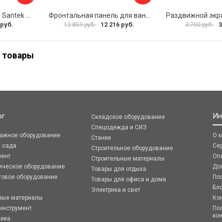
Фронтальная панель Santek МОНАКО 1.WH50.1.568 00000072706
Фронтальная панель для ванны Santek КАННЫ 1.WH50.1.660 00061620
 руб.
12 216 руб.
3
12 859 руб.
3 700 руб.
 товары
ог
Ин
Складское оборудование
Спецодежда и СИЗ
ражное оборудование
О 
Станки
я сада
Се
Строительное оборудование
мент
Оп
Строительные материалы
ическое оборудование
До
Товары для отдыха
говое оборудование
По
Товары для офиса и дома
Бл
Электрика и свет
ные материалы
Ко
инструмент
По
ко
ника