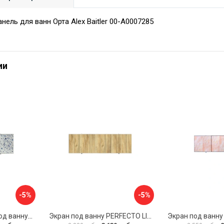
нель для ванн Орта Alex Baitler 00-A0007285
ии
-5%
-5%
Раздвижной экран под ванну PERFECTO LINEA 36-001711
Экран под ванну PERFECTO LINEA 3D 1,7 м 36-031818