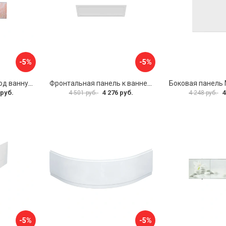
-5%
-5%
Раздвижной экран под ванну PERFECTO LINEA 36-000176
Фронтальная панель к ванне Мия Aquatek EKR-F0000083 00000089316
 руб.
4 276 руб.
4
4 501 руб.
4 248 руб.
-5%
-5%