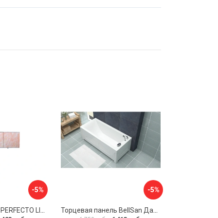
-5%
-5%
Экран под ванну PERFECTO LINEA 36-000157
Торцевая панель BellSan Даниелла 4627171531049