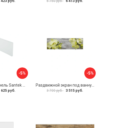
 423 руб.
6 413 руб.
6 750 руб.
-5%
-5%
Фронтальная панель Santek 1.WH30.2.498 00000067322
Раздвижной экран под ванну PERFECTO LINEA 36-031509
 625 руб.
3 515 руб.
3 700 руб.