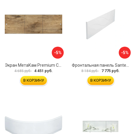
-5%
-5%
Экран МетаКам Premium Collection 4650208860133
Фронтальная панель Santek МОНАКО 1.WH50.1.568 00000072706
4 451 руб.
7 775 руб.
4 685 руб.
8 184 руб.
В КОРЗИНУ
В КОРЗИНУ