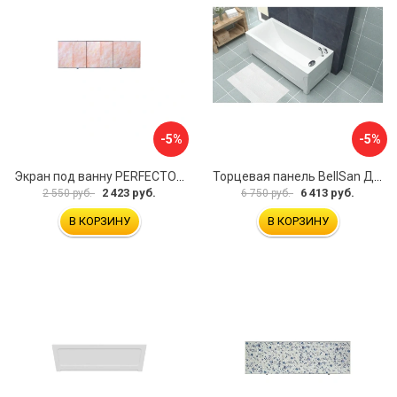
-5%
-5%
Экран под ванну PERFECTO LINEA 36-000157
Торцевая панель BellSan Даниелла 4627171531049
2 423 руб.
6 413 руб.
2 550 руб.
6 750 руб.
В КОРЗИНУ
В КОРЗИНУ