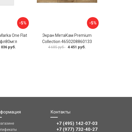
-5%
-5%
Marka One Flat
Экран МетаКам Premium
бфл80мгл
Collection 4650208860133
 036 руб.
4 451 руб.
4 685 руб.
формация
Контакты
+7 (495) 142-07-03
магазине
‎‎+7 (977) 732-40-27
ртификаты