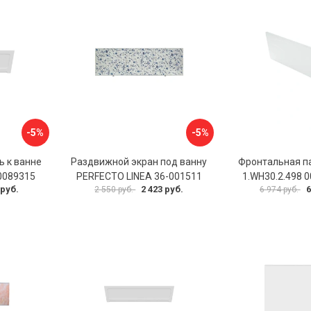
-5%
-5%
ь к ванне
Раздвижной экран под ванну
Фронтальная п
0089315
PERFECTO LINEA 36-001511
1.WH30.2.498 
 руб.
2 423 руб.
6
2 550 руб.
6 974 руб.