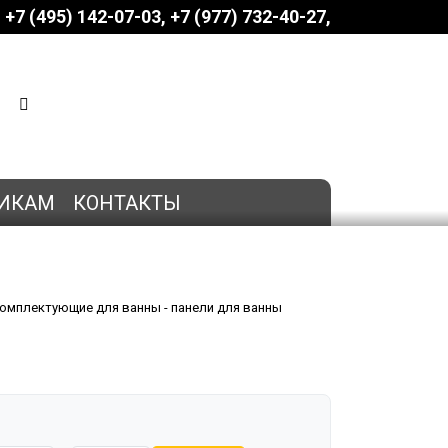
+7 (495) 142-07-03
‎‎+7 (977) 732-40-27
КОРЗИНА
0 позиций
на сумму
0 руб.
ИКАМ
КОНТАКТЫ
омплектующие для ванны - панели для ванны