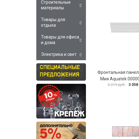
Строительные
материалы
Товары для
отдыха
Товары для офиса
и дома
Электрика и свет
Фронтальная панел
Мия Aquatek 0000
3 058
3 219 руб.