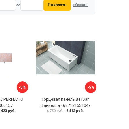
Показать
до
сбросить
-5%
-5%
ну PERFECTO
Торцевая панель BellSan
-000157
Даниелла 4627171531049
 423 руб.
6 413 руб.
6 750 руб.