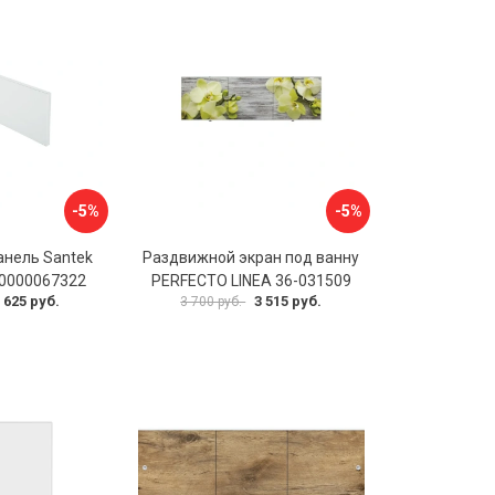
-5%
-5%
анель Santek
Раздвижной экран под ванну
00000067322
PERFECTO LINEA 36-031509
 625 руб.
3 515 руб.
3 700 руб.