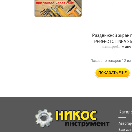
Раздвижной экран 
PERFECTO LINEA 3
2 489
2 620 руб.
Показано товаров
12
из 
ПОКАЗАТЬ ЕЩЁ
Катал
Автога
Все дл