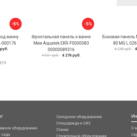
-5%
-5%
под ванну
Фронтальная панель к ванне
Боковая панель 
6-000176
Мия Aquatek EKR-F0000083
80 MG L 02
 руб.
4
4 248 руб.
00000089316
4 276 руб.
4 501 руб.
579
ог
Ин
Складское оборудование
Спецодежда и СИЗ
ражное оборудование
О 
Станки
я сада
Се
Строительное оборудование