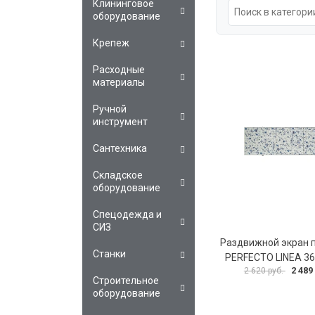
Клининговое
оборудование
Крепеж
Расходные
материалы
Ручной
инструмент
Сантехника
Складское
оборудование
Спецодежда и
СИЗ
Раздвижной экран 
Станки
PERFECTO LINEA 3
2 489
2 620 руб.
Строительное
оборудование