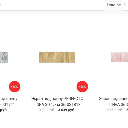
Цена:
от
-5%
-5%
под ванну
Экран под ванну PERFECTO
Экран под ван
6-001711
LINEA 3D 1,7 м 36-031818
LINEA 36
 руб.
3 639 руб.
2
3 830 руб.
2 550 руб.