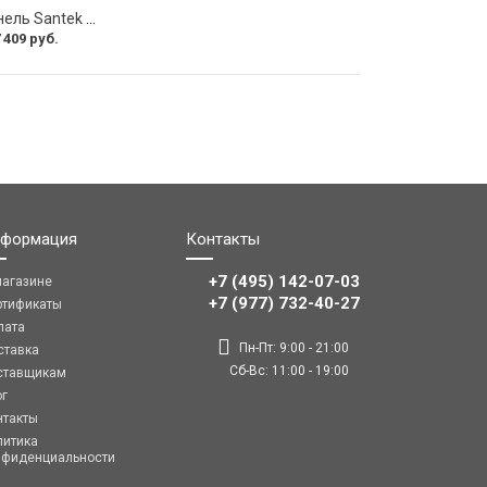
Фронтальная панель Santek КАЛЕДОНИЯ 1.WH30.2.393 00000061494
 409 руб.
формация
Контакты
+7 (495) 142-07-03
магазине
‎‎+7 (977) 732-40-27
ртификаты
лата
Пн-Пт: 9:00 - 21:00
ставка
Сб-Вс: 11:00 - 19:00
ставщикам
ог
нтакты
литика
нфиденциальности