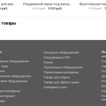
Фронтальная панель для ванны Santek КАННЫ 1.WH50.1.660 00061620
Раздвижной экран под ванну PERFECTO LINEA 36-031508
6 руб.
3 515 руб.
7
3 700 руб.
7 799 руб.
 товары
ог
Ин
Складское оборудование
Спецодежда и СИЗ
ражное оборудование
О 
Станки
я сада
Се
Строительное оборудование
мент
Оп
Строительные материалы
ическое оборудование
До
Товары для отдыха
говое оборудование
По
Товары для офиса и дома
Бл
Электрика и свет
ные материалы
Ко
инструмент
По
ко
ника