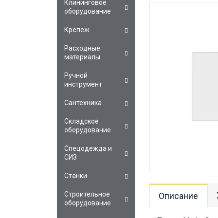
Клининговое
оборудование
Крепеж
Расходные
материалы
Ручной
инструмент
Сантехника
Складское
оборудование
Спецодежда и
СИЗ
Станки
Строительное
Описание
оборудование