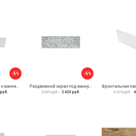
-5%
-5%
Фронтальная панель к ванне Мия Aquatek 00000089315
Раздвижной экран под ванну PERFECTO LINEA 36-001511
 руб.
2 423 руб.
6
2 550 руб.
6 974 руб.