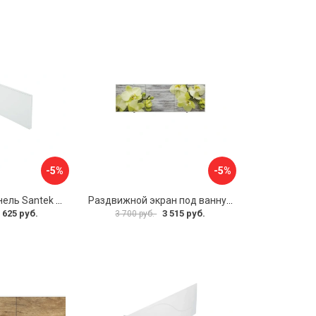
-5%
-5%
Фронтальная панель Santek 1.WH30.2.498 00000067322
Раздвижной экран под ванну PERFECTO LINEA 36-031509
 625 руб.
3 515 руб.
3 700 руб.