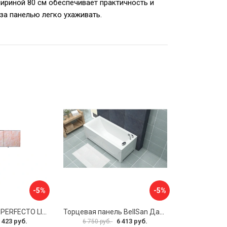
ириной 80 см обеспечивает практичность и
за панелью легко ухаживать.
-5%
-5%
Экран под ванну PERFECTO LINEA 36-000157
Торцевая панель BellSan Даниелла 4627171531049
 423 руб.
6 413 руб.
6 750 руб.