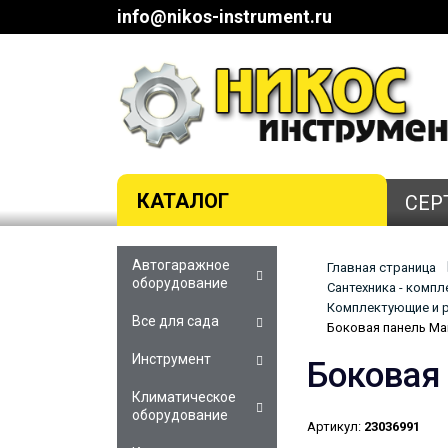
info@nikos-instrument.ru
КАТАЛОГ
СЕР
Автогаражное
Главная страница
оборудование
Сантехника - комп
Комплектующие и р
Все для сада
Боковая панель Mar
Инструмент
Боковая
Климатическое
оборудование
Артикул:
23036991