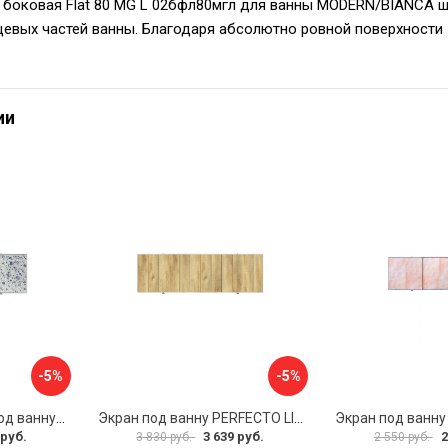
 боковая Flat 80 MG L 02бфл80мгл для ванны MODERN/BIANCA ш
цевых частей ванны. Благодаря абсолютно ровной поверхности 
ии
-5%
-5%
Раздвижной экран под ванну PERFECTO LINEA 36-001711
Экран под ванну PERFECTO LINEA 3D 1,7 м 36-031818
 руб.
3 639 руб.
2
3 830 руб.
2 550 руб.