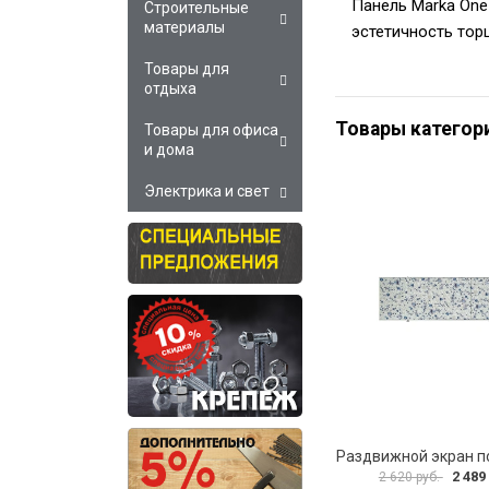
Панель Marka One
Строительные
материалы
эстетичность тор
Товары для
отдыха
Товары категор
Товары для офиса
и дома
Электрика и свет
2 489
2 620 руб.