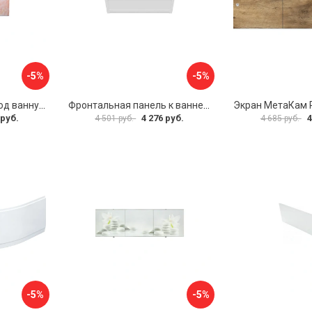
-5%
-5%
Раздвижной экран под ванну PERFECTO LINEA 36-000176
Фронтальная панель к ванне Мия Aquatek EKR-F0000083 00000089316
 руб.
4 276 руб.
4
4 501 руб.
4 685 руб.
-5%
-5%