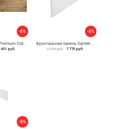
-5%
-5%
Экран МетаКам Premium Collection 4650208860133
Фронтальная панель Santek МОНАКО 1.WH50.1.568 00000072706
 451 руб.
7 775 руб.
8 184 руб.
-5%