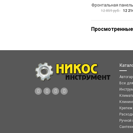
12 21
12 859 руб.
Просмотренные
Катал
Автога
Все дл
Инстру
Климат
Клинин
Крепеж
Расход
Ручной 
Сантех