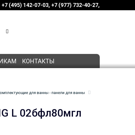
+7 (495) 142-07-03
‎‎+7 (977) 732-40-27
КОРЗИНА
0 позиций
на сумму
0 руб.
ИКАМ
КОНТАКТЫ
омплектующие для ванны - панели для ванны
 MG L 02бфл80мгл