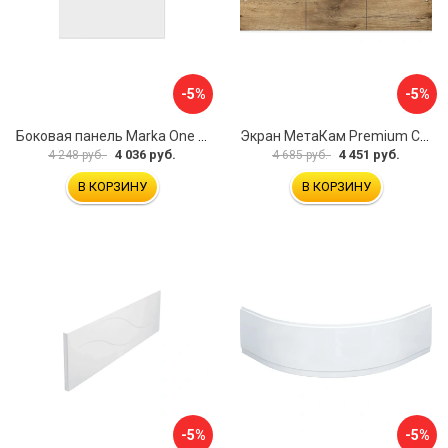
-5%
-5%
Боковая панель Marka One Flat 80 MG L 02бфл80мгл
Экран МетаКам Premium Collection 4650208860133
4 036 руб.
4 451 руб.
4 248 руб.
4 685 руб.
В КОРЗИНУ
В КОРЗИНУ
-5%
-5%