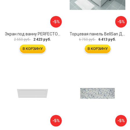
-5%
-5%
Экран под ванну PERFECTO LINEA 36-000157
Торцевая панель BellSan Даниелла 4627171531049
2 423 руб.
6 413 руб.
2 550 руб.
6 750 руб.
В КОРЗИНУ
В КОРЗИНУ
-5%
-5%