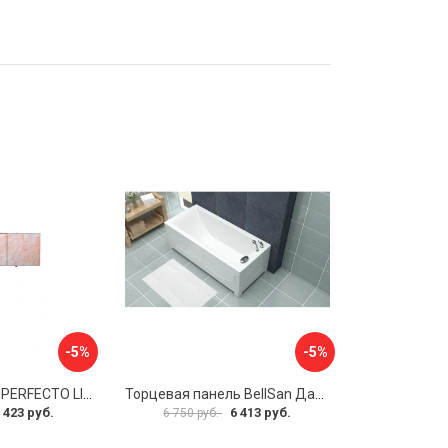
-5%
-5%
Экран под ванну PERFECTO LINEA 36-000157
Торцевая панель BellSan Даниелла 4627171531049
 423 руб.
6 413 руб.
6 750 руб.