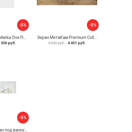
-5%
-5%
Боковая панель Marka One Flat 80 MG L 02бфл80мгл
Экран МетаКам Premium Collection 4650208860133
 036 руб.
4 451 руб.
4 685 руб.
-5%
Раздвижной экран под ванну PERFECTO LINEA 36-031508