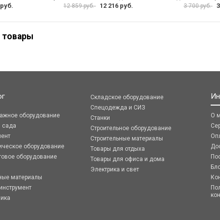
 руб.
12 216 руб.
3
12 859 руб.
3 700 руб.
 товары
ог
Ин
Складское оборудование
Спецодежда и СИЗ
ражное оборудование
О 
Станки
я сада
Се
Строительное оборудование
мент
Оп
Строительные материалы
ическое оборудование
До
Товары для отдыха
говое оборудование
По
Товары для офиса и дома
Бл
Электрика и свет
ные материалы
Ко
инструмент
По
ко
ника