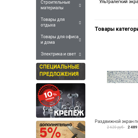
Ультралегкий экр
Строительные
материалы
Товары для
отдыха
Товары категор
Товары для офиса
и дома
Электрика и свет
2 489
2 620 руб.