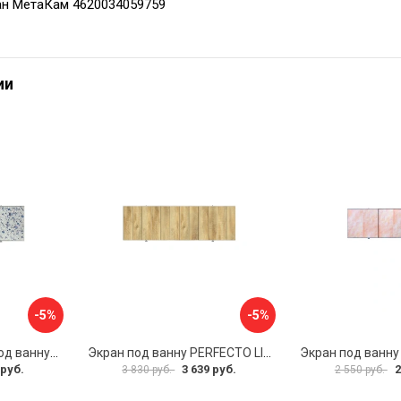
ан МетаКам 4620034059759
ии
-5%
-5%
Раздвижной экран под ванну PERFECTO LINEA 36-001711
Экран под ванну PERFECTO LINEA 3D 1,7 м 36-031818
 руб.
3 639 руб.
2
3 830 руб.
2 550 руб.