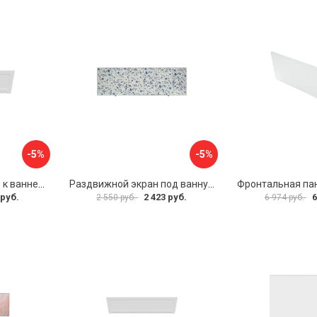
-5%
-5%
Фронтальная панель к ванне Мия Aquatek 00000089315
Раздвижной экран под ванну PERFECTO LINEA 36-001511
 руб.
2 423 руб.
6
2 550 руб.
6 974 руб.