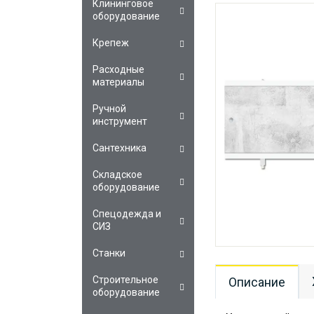
Клининговое
оборудование
Крепеж
Расходные
материалы
Ручной
инструмент
Сантехника
Складское
оборудование
Спецодежда и
СИЗ
Станки
Строительное
Описание
оборудование