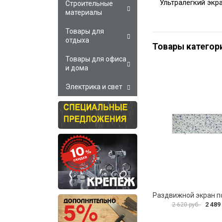
Ультралегкий экр
Строительные
материалы
Товары для
отдыха
Товары категор
Товары для офиса
и дома
Электрика и свет
2 489
2 620 руб.