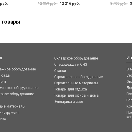
 руб.
12 216 руб.
3
12 859 руб.
3 700 руб.
 товары
ог
Ин
Складское оборудование
Спецодежда и СИЗ
ражное оборудование
О 
Станки
я сада
Се
Строительное оборудование
мент
Оп
Строительные материалы
ическое оборудование
До
Товары для отдыха
говое оборудование
По
Товары для офиса и дома
Бл
Электрика и свет
ные материалы
Ко
инструмент
По
ко
ника