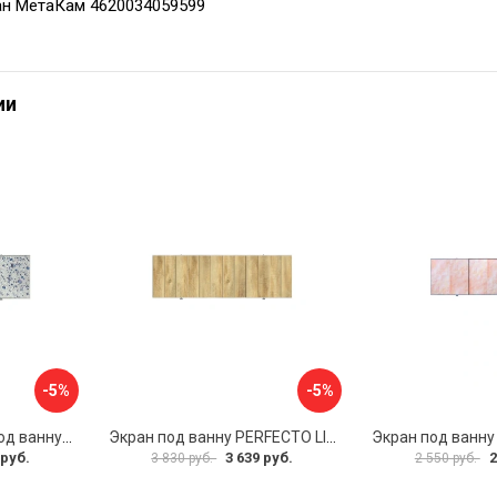
ан МетаКам 4620034059599
ии
-5%
-5%
Раздвижной экран под ванну PERFECTO LINEA 36-001711
Экран под ванну PERFECTO LINEA 3D 1,7 м 36-031818
 руб.
3 639 руб.
2
3 830 руб.
2 550 руб.