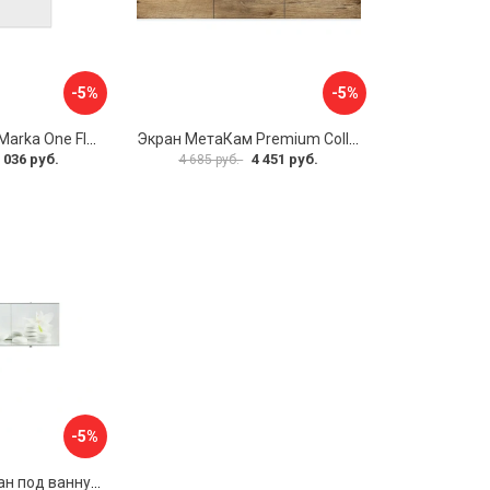
-5%
-5%
Боковая панель Marka One Flat 80 MG L 02бфл80мгл
Экран МетаКам Premium Collection 4650208860133
 036 руб.
4 451 руб.
4 685 руб.
-5%
Раздвижной экран под ванну PERFECTO LINEA 36-031508