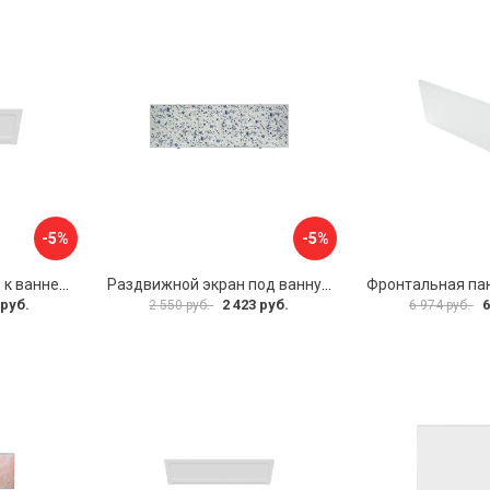
-5%
-5%
Фронтальная панель к ванне Мия Aquatek 00000089315
Раздвижной экран под ванну PERFECTO LINEA 36-001511
 руб.
2 423 руб.
6
2 550 руб.
6 974 руб.