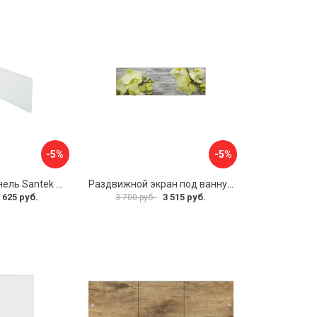
-5%
-5%
Фронтальная панель Santek 1.WH30.2.498 00000067322
Раздвижной экран под ванну PERFECTO LINEA 36-031509
 625 руб.
3 515 руб.
3 700 руб.