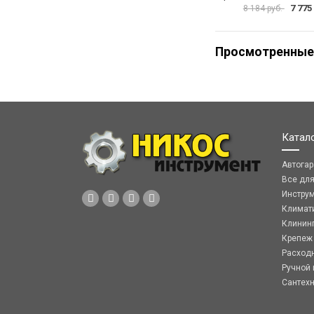
7 775
8 184 руб.
Просмотренные
Катал
Автога
Все дл
Инстру
Климат
Клинин
Крепеж
Расход
Ручной 
Сантех