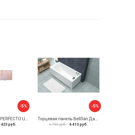
-5%
-5%
Экран под ванну PERFECTO LINEA 36-000157
Торцевая панель BellSan Даниелла 4627171531049
 423 руб.
6 413 руб.
6 750 руб.