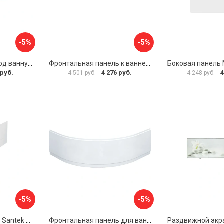
-5%
-5%
Раздвижной экран под ванну PERFECTO LINEA 36-000176
Фронтальная панель к ванне Мия Aquatek EKR-F0000083 00000089316
 руб.
4 276 руб.
4
4 501 руб.
4 248 руб.
-5%
-5%
Фронтальная панель Santek МОНАКО 1.WH50.1.568 00000072706
Фронтальная панель для ванны Santek КАННЫ 1.WH50.1.660 00061620