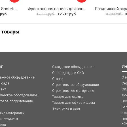
Фронтальная панель Santek МОНАКО 1.WH50.1.568 00000072706
Фронтальная панель для ванны Santek КАННЫ 1.WH50.1.660 00061620
 руб.
12 216 руб.
3
12 859 руб.
3 700 руб.
 товары
ог
Ин
Складское оборудование
Спецодежда и СИЗ
ражное оборудование
О 
Станки
я сада
Се
Строительное оборудование
мент
Оп
Строительные материалы
ическое оборудование
До
Товары для отдыха
говое оборудование
По
Товары для офиса и дома
Бл
Электрика и свет
ные материалы
Ко
инструмент
По
ко
ника