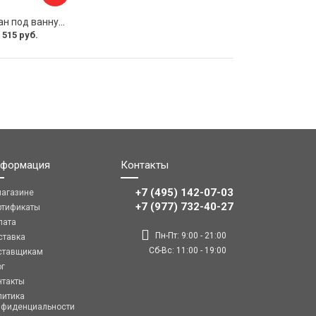
Раздвижной экран под ванну PERFECTO LINEA 36-031508
 515 руб.
формация
Контакты
+7 (495) 142-07-03
магазине
‎‎+7 (977) 732-40-27
ртификаты
лата
Пн-Пт: 9:00 - 21:00
ставка
Сб-Вс: 11:00 - 19:00
ставщикам
ог
нтакты
литика
нфиденциальности