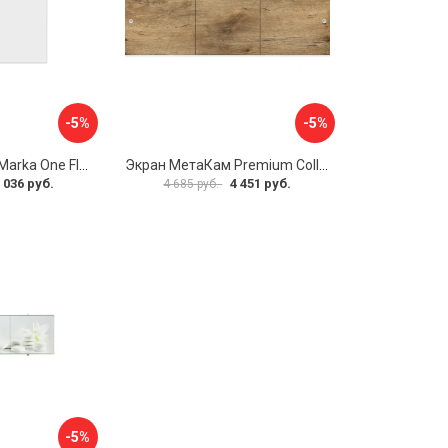
-5%
-5%
Боковая панель Marka One Flat 80 MG L 02бфл80мгл
Экран МетаКам Premium Collection 4650208860133
 036 руб.
4 451 руб.
4 685 руб.
-5%