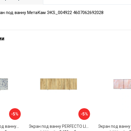
ран под ванну МетаКам ЭКS_004922 4607062692028
ии
-5%
-5%
Раздвижной экран под ванну PERFECTO LINEA 36-001711
Экран под ванну PERFECTO LINEA 3D 1,7 м 36-031818