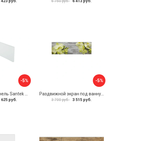
 423 руб.
6 413 руб.
6 750 руб.
-5%
-5%
Фронтальная панель Santek 1.WH30.2.498 00000067322
Раздвижной экран под ванну PERFECTO LINEA 36-031509
 625 руб.
3 515 руб.
3 700 руб.