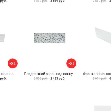
 руб.
3 639 руб.
2
3 830 руб.
2 550 руб.
-5%
-5%
Фронтальная панель к ванне Мия Aquatek 00000089315
Раздвижной экран под ванну PERFECTO LINEA 36-001511
 руб.
2 423 руб.
6
2 550 руб.
6 974 руб.