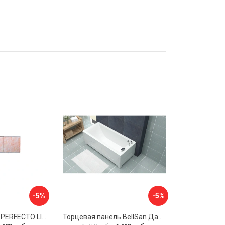
-5%
-5%
Экран под ванну PERFECTO LINEA 36-000157
Торцевая панель BellSan Даниелла 4627171531049