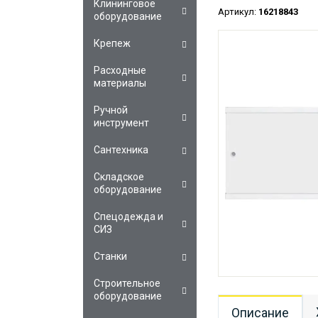
Клининговое
Артикул:
16218843
оборудование
Крепеж
Расходные
материалы
Ручной
инструмент
Сантехника
Складское
оборудование
Спецодежда и
СИЗ
Станки
Строительное
оборудование
Описание