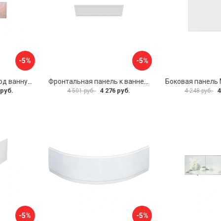
-5%
-5%
Раздвижной экран под ванну PERFECTO LINEA 36-000176
Фронтальная панель к ванне Мия Aquatek EKR-F0000083 00000089316
 руб.
4 276 руб.
4
4 501 руб.
4 248 руб.
-5%
-5%