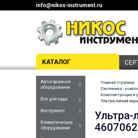
info@nikos-instrument.ru
КАТАЛОГ
СЕР
Автогаражное
Главная страница
оборудование
Сантехника - комп
Комплектующие и р
Все для сада
Ультра-легкий экр
Инструмент
Ультра-
Климатическое
4607062
оборудование