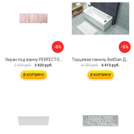
-5%
-5%
Экран под ванну PERFECTO LINEA 36-000157
Торцевая панель BellSan Даниелла 4627171531049
2 423 руб.
6 413 руб.
2 550 руб.
6 750 руб.
В КОРЗИНУ
В КОРЗИНУ