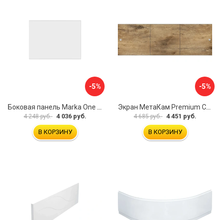
-5%
-5%
Боковая панель Marka One Flat 80 MG L 02бфл80мгл
Экран МетаКам Premium Collection 4650208860133
4 036 руб.
4 451 руб.
4 248 руб.
4 685 руб.
В КОРЗИНУ
В КОРЗИНУ