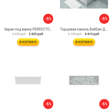
-5%
-5%
Экран под ванну PERFECTO LINEA 36-000157
Торцевая панель BellSan Даниелла 4627171531049
2 423 руб.
6 413 руб.
2 550 руб.
6 750 руб.
В КОРЗИНУ
В КОРЗИНУ
-5%
-5%