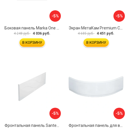
-5%
-5%
Боковая панель Marka One Flat 80 MG L 02бфл80мгл
Экран МетаКам Premium Collection 4650208860133
4 036 руб.
4 451 руб.
4 248 руб.
4 685 руб.
В КОРЗИНУ
В КОРЗИНУ
-5%
-5%
Фронтальная панель Santek МОНАКО 1.WH50.1.568 00000072706
Фронтальная панель для ванны Santek КАННЫ 1.WH50.1.660 00061620