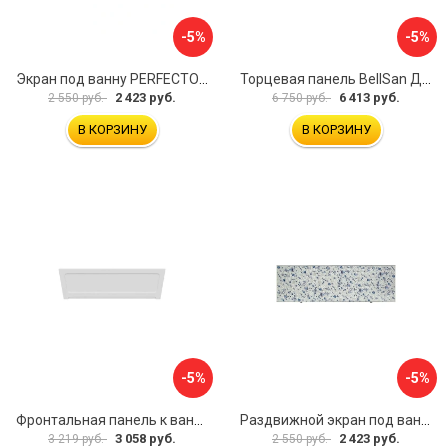
-5%
-5%
Экран под ванну PERFECTO LINEA 36-000157
Торцевая панель BellSan Даниелла 4627171531049
2 423 руб.
6 413 руб.
2 550 руб.
6 750 руб.
В КОРЗИНУ
В КОРЗИНУ
-5%
-5%
Фронтальная панель к ванне Мия Aquatek 00000089315
Раздвижной экран под ванну PERFECTO LINEA 36-001511
3 058 руб.
2 423 руб.
3 219 руб.
2 550 руб.