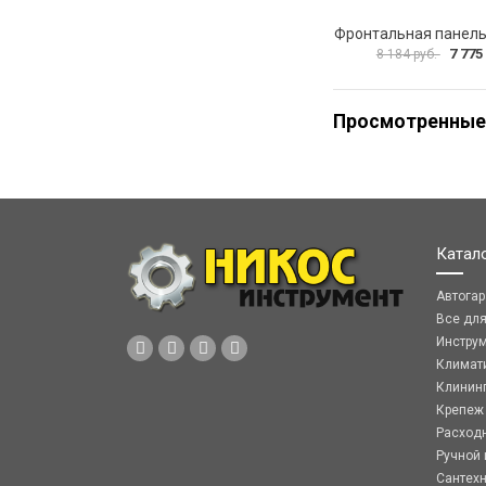
7 775
8 184 руб.
Просмотренные
Катал
Автога
Все дл
Инстру
Климат
Клинин
Крепеж
Расход
Ручной 
Сантех