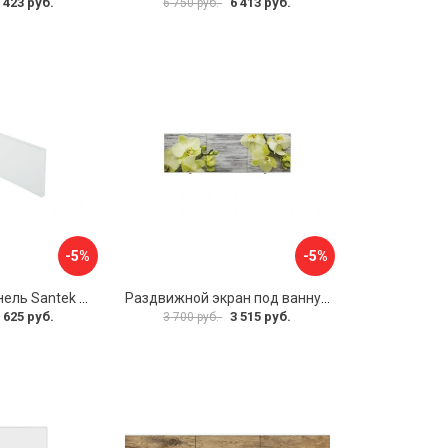
 423 руб.
6 413 руб.
6 750 руб.
-5%
-5%
Фронтальная панель Santek 1.WH30.2.498 00000067322
Раздвижной экран под ванну PERFECTO LINEA 36-031509
 625 руб.
3 515 руб.
3 700 руб.