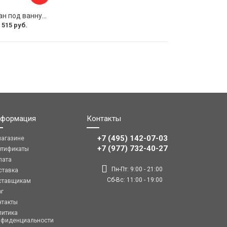
Раздвижной экран под ванну PERFECTO LINEA 36-031508
 515 руб.
формация
Контакты
+7 (495) 142-07-03
магазине
‎‎+7 (977) 732-40-27
ртификаты
лата
Пн-Пт: 9:00 - 21:00
ставка
Сб-Вс: 11:00 - 19:00
ставщикам
ог
нтакты
литика
нфиденциальности