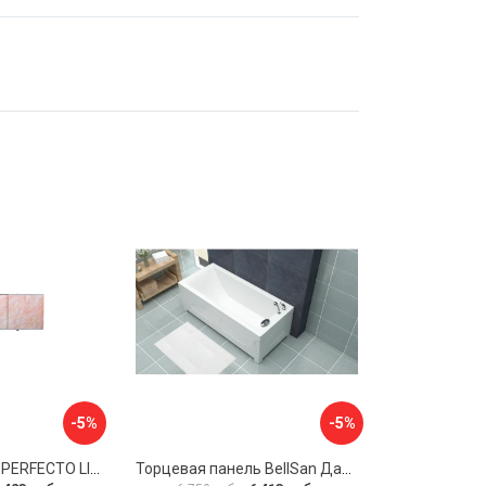
-5%
-5%
Экран под ванну PERFECTO LINEA 36-000157
Торцевая панель BellSan Даниелла 4627171531049