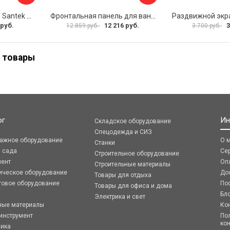
Фронтальная панель Santek МОНАКО 1.WH50.1.568 00000072706
Фронтальная панель для ванны Santek КАННЫ 1.WH50.1.660 00061620
 руб.
12 216 руб.
3
12 859 руб.
3 700 руб.
 товары
ог
Ин
Складское оборудование
Спецодежда и СИЗ
ражное оборудование
О 
Станки
я сада
Се
Строительное оборудование
мент
Оп
Строительные материалы
ическое оборудование
До
Товары для отдыха
говое оборудование
По
Товары для офиса и дома
Бл
Электрика и свет
ные материалы
Ко
инструмент
По
ко
ника