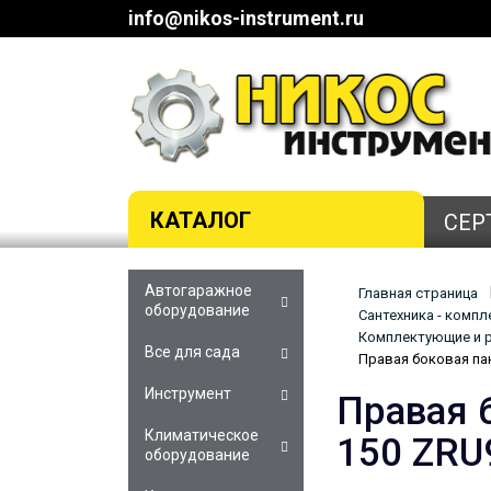
info@nikos-instrument.ru
КАТАЛОГ
СЕР
Автогаражное
Главная страница
оборудование
Сантехника - комп
Комплектующие и р
Все для сада
Правая боковая па
Инструмент
Правая 
Климатическое
150 ZRU
оборудование