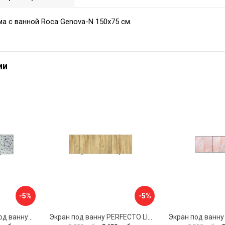
а с ванной Roca Genova-N 150x75 см.
ии
-5%
-5%
Раздвижной экран под ванну PERFECTO LINEA 36-001711
Экран под ванну PERFECTO LINEA 3D 1,7 м 36-031818