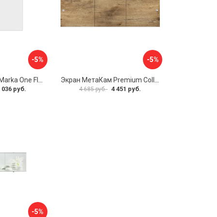
-5%
-5%
Боковая панель Marka One Flat 80 MG L 02бфл80мгл
Экран МетаКам Premium Collection 4650208860133
 036 руб.
4 451 руб.
4 685 руб.
-5%