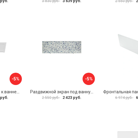
 руб.
3 639 руб.
2
3 830 руб.
2 550 руб.
-5%
-5%
Фронтальная панель к ванне Мия Aquatek 00000089315
Раздвижной экран под ванну PERFECTO LINEA 36-001511
 руб.
2 423 руб.
6
2 550 руб.
6 974 руб.