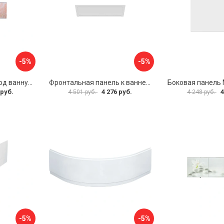
-5%
-5%
Раздвижной экран под ванну PERFECTO LINEA 36-000176
Фронтальная панель к ванне Мия Aquatek EKR-F0000083 00000089316
 руб.
4 276 руб.
4
4 501 руб.
4 248 руб.
-5%
-5%