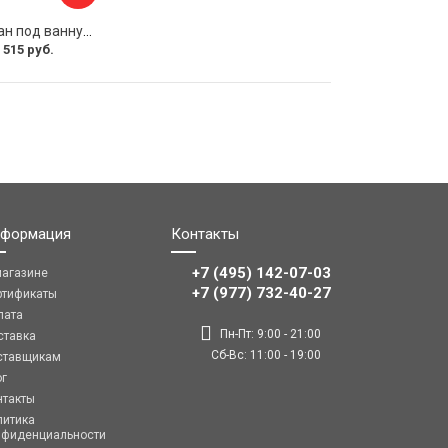
Раздвижной экран под ванну PERFECTO LINEA 36-031508
 515 руб.
формация
Контакты
+7 (495) 142-07-03
магазине
‎‎+7 (977) 732-40-27
ртификаты
лата
Пн-Пт: 9:00 - 21:00
ставка
Сб-Вс: 11:00 - 19:00
ставщикам
ог
нтакты
литика
нфиденциальности