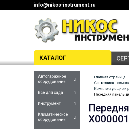
info@nikos-instrument.ru
КАТАЛОГ
СЕР
Автогаражное
Главная страница
оборудование
Сантехника - комп
Комплектующие и р
Все для сада
Передняя панель дл
Инструмент
Передня
Климатическое
X00000
оборудование