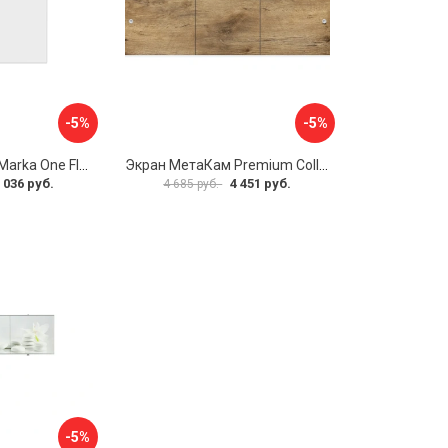
-5%
-5%
Боковая панель Marka One Flat 80 MG L 02бфл80мгл
Экран МетаКам Premium Collection 4650208860133
 036 руб.
4 451 руб.
4 685 руб.
-5%