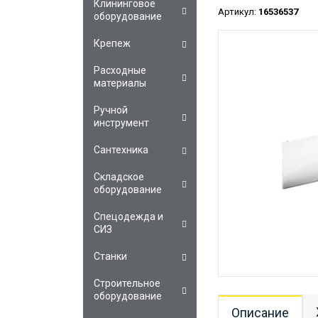
Клининговое
Артикул:
16536537
оборудование
Крепеж
Расходные
материалы
Ручной
инструмент
Сантехника
Складское
оборудование
Спецодежда и
СИЗ
Станки
Строительное
оборудование
Описание