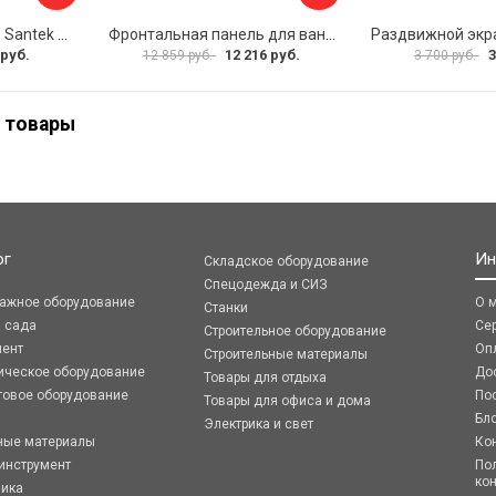
Фронтальная панель Santek МОНАКО 1.WH50.1.568 00000072706
Фронтальная панель для ванны Santek КАННЫ 1.WH50.1.660 00061620
 руб.
12 216 руб.
3
12 859 руб.
3 700 руб.
 товары
ог
Ин
Складское оборудование
Спецодежда и СИЗ
ражное оборудование
О 
Станки
я сада
Се
Строительное оборудование
мент
Оп
Строительные материалы
ическое оборудование
До
Товары для отдыха
говое оборудование
По
Товары для офиса и дома
Бл
Электрика и свет
ные материалы
Ко
инструмент
По
ко
ника