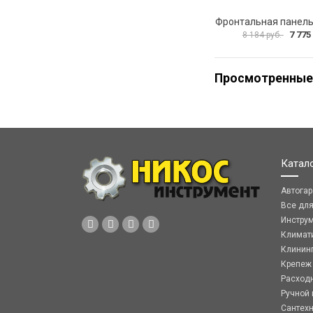
7 775
8 184 руб.
Просмотренные
Катал
Автога
Все дл
Инстру
Климат
Клинин
Крепеж
Расход
Ручной 
Сантех