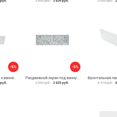
 руб.
3 639 руб.
2
3 830 руб.
2 550 руб.
-5%
-5%
Фронтальная панель к ванне Мия Aquatek 00000089315
Раздвижной экран под ванну PERFECTO LINEA 36-001511
 руб.
2 423 руб.
6
2 550 руб.
6 974 руб.