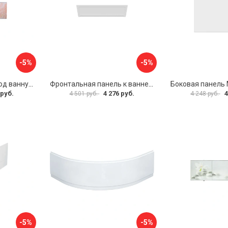
-5%
-5%
Раздвижной экран под ванну PERFECTO LINEA 36-000176
Фронтальная панель к ванне Мия Aquatek EKR-F0000083 00000089316
 руб.
4 276 руб.
4
4 501 руб.
4 248 руб.
-5%
-5%