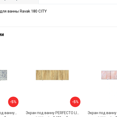
для ванны Ravak 180 CITY
ии
-5%
-5%
Раздвижной экран под ванну PERFECTO LINEA 36-001711
Экран под ванну PERFECTO LINEA 3D 1,7 м 36-031818