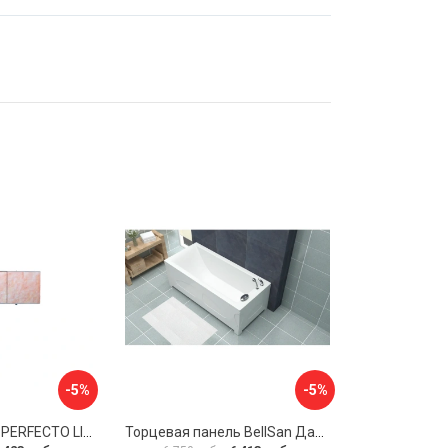
-5%
-5%
Экран под ванну PERFECTO LINEA 36-000157
Торцевая панель BellSan Даниелла 4627171531049