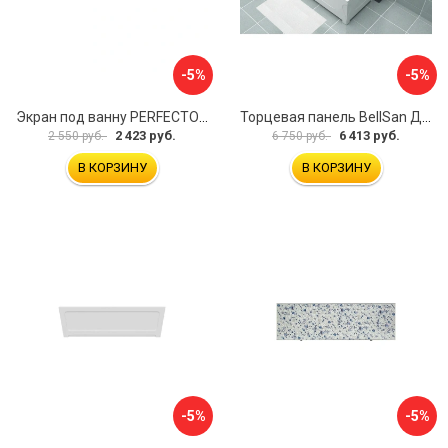
-5%
-5%
Экран под ванну PERFECTO LINEA 36-000157
Торцевая панель BellSan Даниелла 4627171531049
2 423 руб.
6 413 руб.
2 550 руб.
6 750 руб.
В КОРЗИНУ
В КОРЗИНУ
-5%
-5%