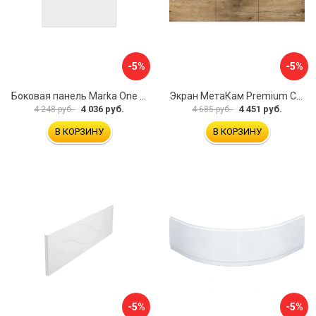
-5%
-5%
Боковая панель Marka One Flat 80 MG L 02бфл80мгл
Экран МетаКам Premium Collection 4650208860133
4 036 руб.
4 451 руб.
4 248 руб.
4 685 руб.
В КОРЗИНУ
В КОРЗИНУ
-5%
-5%