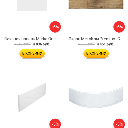
-5%
-5%
Боковая панель Marka One Flat 80 MG L 02бфл80мгл
Экран МетаКам Premium Collection 4650208860133
4 036 руб.
4 451 руб.
4 248 руб.
4 685 руб.
В КОРЗИНУ
В КОРЗИНУ
-5%
-5%