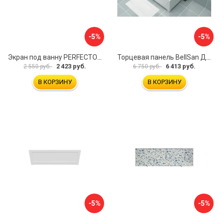
-5%
-5%
Экран под ванну PERFECTO LINEA 36-000157
Торцевая панель BellSan Даниелла 4627171531049
2 423 руб.
6 413 руб.
2 550 руб.
6 750 руб.
В КОРЗИНУ
В КОРЗИНУ
-5%
-5%