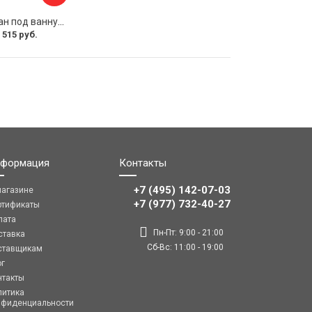
Раздвижной экран под ванну PERFECTO LINEA 36-031508
 515 руб.
формация
Контакты
+7 (495) 142-07-03
магазине
‎‎+7 (977) 732-40-27
ртификаты
лата
Пн-Пт: 9:00 - 21:00
ставка
Сб-Вс: 11:00 - 19:00
ставщикам
ог
нтакты
литика
нфиденциальности