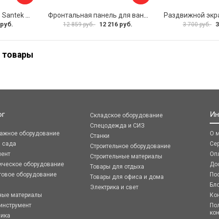
Фронтальная панель Santek МОНАКО 1.WH50.1.568 00000072706
Фронтальная панель для ванны Santek КАННЫ 1.WH50.1.660 00061620
 руб.
12 216 руб.
3
12 859 руб.
3 700 руб.
 товары
ог
Ин
Складское оборудование
Спецодежда и СИЗ
ражное оборудование
О 
Станки
я сада
Се
Строительное оборудование
мент
Оп
Строительные материалы
ическое оборудование
До
Товары для отдыха
говое оборудование
По
Товары для офиса и дома
Бл
Электрика и свет
ные материалы
Ко
инструмент
По
ко
ника