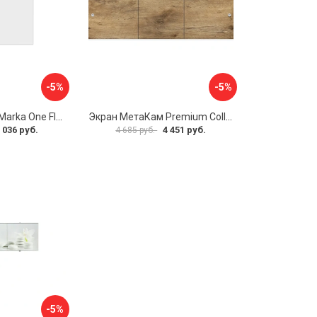
-5%
-5%
Боковая панель Marka One Flat 80 MG L 02бфл80мгл
Экран МетаКам Premium Collection 4650208860133
 036 руб.
4 451 руб.
4 685 руб.
-5%