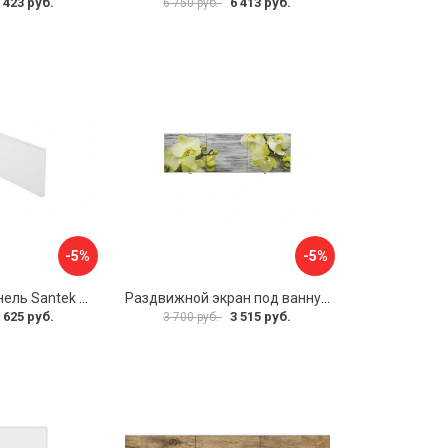
 423 руб.
6 413 руб.
6 750 руб.
-5%
-5%
Фронтальная панель Santek 1.WH30.2.498 00000067322
Раздвижной экран под ванну PERFECTO LINEA 36-031509
 625 руб.
3 515 руб.
3 700 руб.