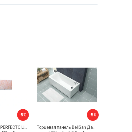
-5%
-5%
Экран под ванну PERFECTO LINEA 36-000157
Торцевая панель BellSan Даниелла 4627171531049