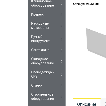
Клининговое
Артикул:
25966805
оборудование
Крепеж
Расходные
материалы
Ручной
инструмент
Сантехника
Складское
оборудование
Спецодежда и
СИЗ
Станки
Строительное
оборудование
Описание