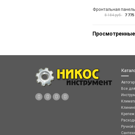
7 775
8 184 руб.
Просмотренные
Катал
Автога
Все дл
Инстру
Климат
Клинин
Крепеж
Расход
Ручной 
Сантех