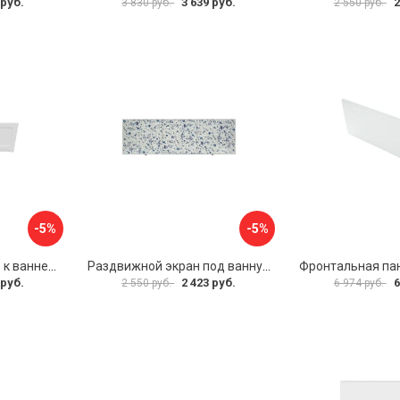
 руб.
3 639 руб.
2
3 830 руб.
2 550 руб.
-5%
-5%
Фронтальная панель к ванне Мия Aquatek 00000089315
Раздвижной экран под ванну PERFECTO LINEA 36-001511
 руб.
2 423 руб.
6
2 550 руб.
6 974 руб.