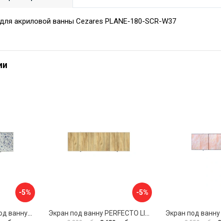
 для акриловой ванны Cezares PLANE-180-SCR-W37
ии
-5%
-5%
Раздвижной экран под ванну PERFECTO LINEA 36-001711
Экран под ванну PERFECTO LINEA 3D 1,7 м 36-031818