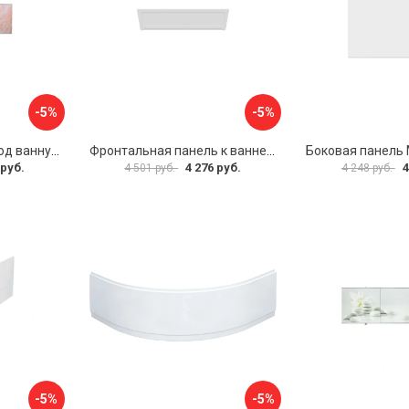
-5%
-5%
Раздвижной экран под ванну PERFECTO LINEA 36-000176
Фронтальная панель к ванне Мия Aquatek EKR-F0000083 00000089316
 руб.
4 276 руб.
4
4 501 руб.
4 248 руб.
-5%
-5%