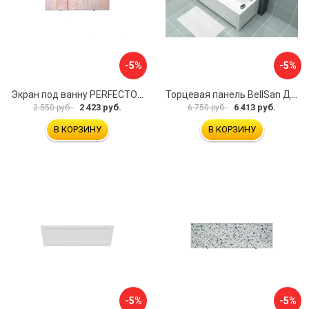
-5%
-5%
Экран под ванну PERFECTO LINEA 36-000157
Торцевая панель BellSan Даниелла 4627171531049
2 423 руб.
6 413 руб.
2 550 руб.
6 750 руб.
В КОРЗИНУ
В КОРЗИНУ
-5%
-5%