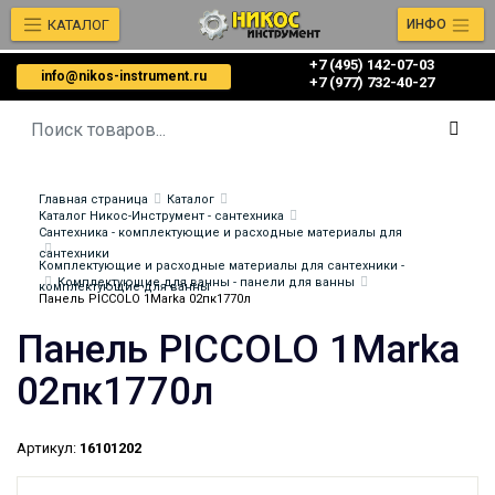
КАТАЛОГ
ИНФО
+7 (495) 142-07-03
info@nikos-instrument.ru
‎‎+7 (977) 732-40-27
Главная страница
Каталог
Каталог Никос-Инструмент - сантехника
Сантехника - комплектующие и расходные материалы для
сантехники
Комплектующие и расходные материалы для сантехники -
Комплектующие для ванны - панели для ванны
комплектующие для ванны
Панель PICCOLO 1Marka 02пк1770л
Панель PICCOLO 1Marka
02пк1770л
Артикул:
16101202