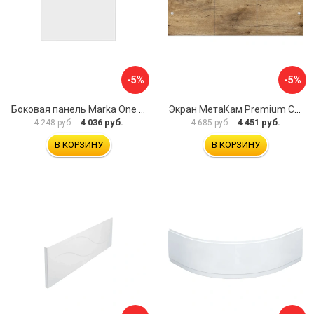
-5%
-5%
Боковая панель Marka One Flat 80 MG L 02бфл80мгл
Экран МетаКам Premium Collection 4650208860133
4 036 руб.
4 451 руб.
4 248 руб.
4 685 руб.
В КОРЗИНУ
В КОРЗИНУ