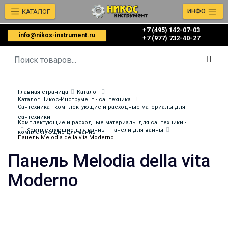
КАТАЛОГ
ИНФО
+7 (495) 142-07-03
info@nikos-instrument.ru
‎‎+7 (977) 732-40-27
Главная страница
Каталог
Каталог Никос-Инструмент - сантехника
Сантехника - комплектующие и расходные материалы для
сантехники
Комплектующие и расходные материалы для сантехники -
Комплектующие для ванны - панели для ванны
комплектующие для ванны
Панель Melodia della vita Moderno
Панель Melodia della vita
Moderno