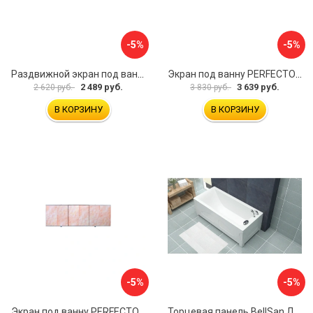
-5%
-5%
Раздвижной экран под ванну PERFECTO LINEA 36-001711
Экран под ванну PERFECTO LINEA 3D 1,7 м 36-031818
2 489 руб.
3 639 руб.
2 620 руб.
3 830 руб.
В КОРЗИНУ
В КОРЗИНУ
-5%
-5%
Экран под ванну PERFECTO LINEA 36-000157
Торцевая панель BellSan Даниелла 4627171531049