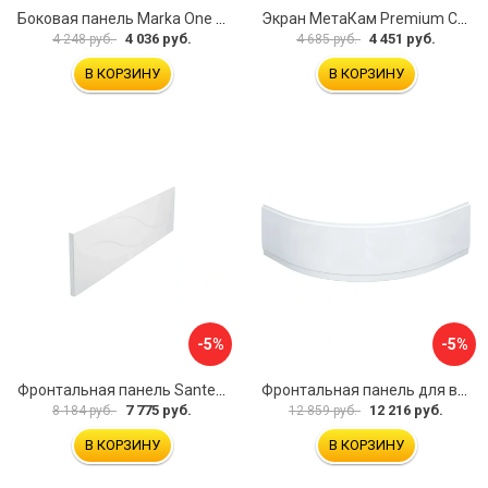
Боковая панель Marka One Flat 80 MG L 02бфл80мгл
Экран МетаКам Premium Collection 4650208860133
4 036 руб.
4 451 руб.
4 248 руб.
4 685 руб.
В КОРЗИНУ
В КОРЗИНУ
-5%
-5%
Фронтальная панель Santek МОНАКО 1.WH50.1.568 00000072706
Фронтальная панель для ванны Santek КАННЫ 1.WH50.1.660 00061620
7 775 руб.
12 216 руб.
8 184 руб.
12 859 руб.
В КОРЗИНУ
В КОРЗИНУ