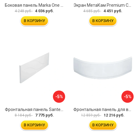
Боковая панель Marka One Flat 80 MG L 02бфл80мгл
Экран МетаКам Premium Collection 4650208860133
4 036 руб.
4 451 руб.
4 248 руб.
4 685 руб.
В КОРЗИНУ
В КОРЗИНУ
-5%
-5%
Фронтальная панель Santek МОНАКО 1.WH50.1.568 00000072706
Фронтальная панель для ванны Santek КАННЫ 1.WH50.1.660 00061620
7 775 руб.
12 216 руб.
8 184 руб.
12 859 руб.
В КОРЗИНУ
В КОРЗИНУ