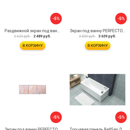
-5%
-5%
Раздвижной экран под ванну PERFECTO LINEA 36-001711
Экран под ванну PERFECTO LINEA 3D 1,7 м 36-031818
2 489 руб.
3 639 руб.
2 620 руб.
3 830 руб.
В КОРЗИНУ
В КОРЗИНУ
-5%
-5%
Экран под ванну PERFECTO LINEA 36-000157
Торцевая панель BellSan Даниелла 4627171531049