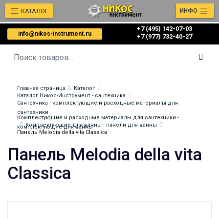
КАТАЛОГ
ИНФО
+7 (495) 142-07-03
info@nikos-instrument.ru
‎‎+7 (977) 732-40-27
Главная страница
Каталог
Каталог Никос-Инструмент - сантехника
Сантехника - комплектующие и расходные материалы для
сантехники
Комплектующие и расходные материалы для сантехники -
Комплектующие для ванны - панели для ванны
комплектующие для ванны
Панель Melodia della vita Classica
Панель Melodia della vita
Classica