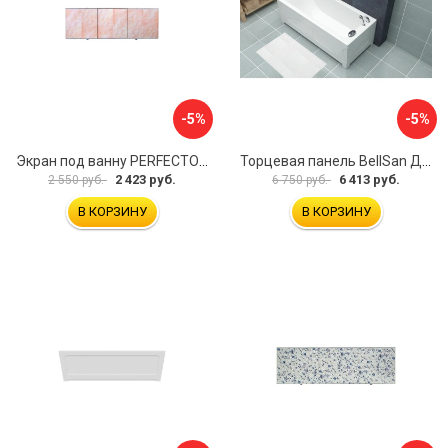
-5%
-5%
Экран под ванну PERFECTO LINEA 36-000157
Торцевая панель BellSan Даниелла 4627171531049
2 423 руб.
6 413 руб.
2 550 руб.
6 750 руб.
В КОРЗИНУ
В КОРЗИНУ