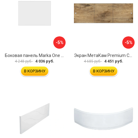
-5%
-5%
Боковая панель Marka One Flat 80 MG L 02бфл80мгл
Экран МетаКам Premium Collection 4650208860133
4 036 руб.
4 451 руб.
4 248 руб.
4 685 руб.
В КОРЗИНУ
В КОРЗИНУ