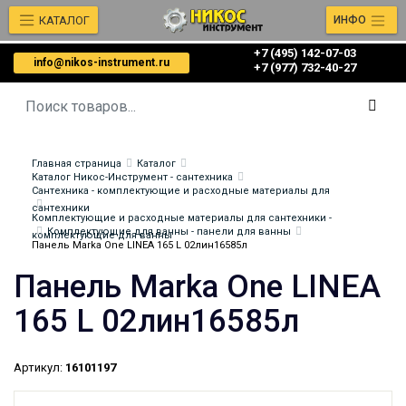
КАТАЛОГ
ИНФО
+7 (495) 142-07-03
info@nikos-instrument.ru
‎‎+7 (977) 732-40-27
Главная страница
Каталог
Каталог Никос-Инструмент - сантехника
Сантехника - комплектующие и расходные материалы для
сантехники
Комплектующие и расходные материалы для сантехники -
Комплектующие для ванны - панели для ванны
комплектующие для ванны
Панель Marka One LINEA 165 L 02лин16585л
Панель Marka One LINEA
165 L 02лин16585л
Артикул:
16101197