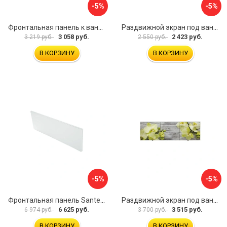
-5%
-5%
Фронтальная панель к ванне Мия Aquatek 00000089315
Раздвижной экран под ванну PERFECTO LINEA 36-001511
3 058 руб.
2 423 руб.
3 219 руб.
2 550 руб.
В КОРЗИНУ
В КОРЗИНУ
-5%
-5%
Фронтальная панель Santek 1.WH30.2.498 00000067322
Раздвижной экран под ванну PERFECTO LINEA 36-031509
6 625 руб.
3 515 руб.
6 974 руб.
3 700 руб.
В КОРЗИНУ
В КОРЗИНУ