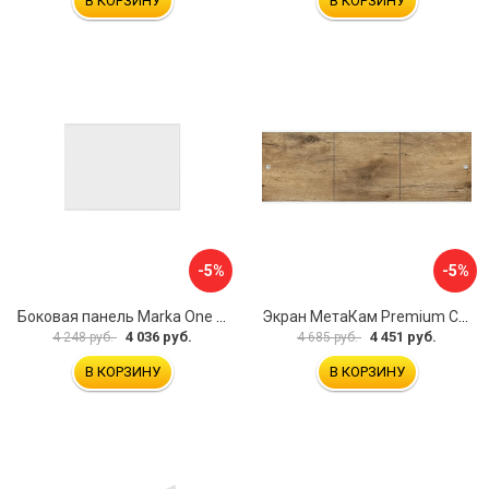
В КОРЗИНУ
В КОРЗИНУ
-5%
-5%
Боковая панель Marka One Flat 80 MG L 02бфл80мгл
Экран МетаКам Premium Collection 4650208860133
4 036 руб.
4 451 руб.
4 248 руб.
4 685 руб.
В КОРЗИНУ
В КОРЗИНУ