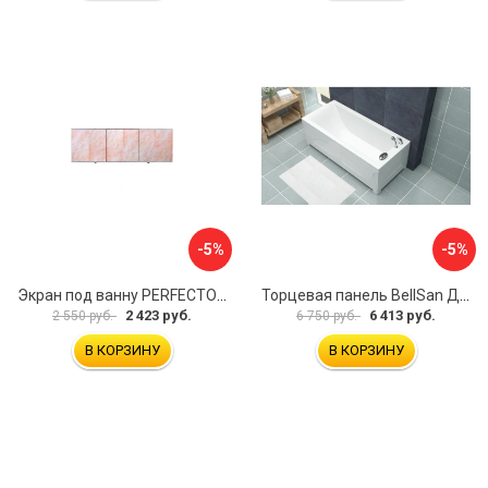
-5%
-5%
Экран под ванну PERFECTO LINEA 36-000157
Торцевая панель BellSan Даниелла 4627171531049
2 423 руб.
6 413 руб.
2 550 руб.
6 750 руб.
В КОРЗИНУ
В КОРЗИНУ