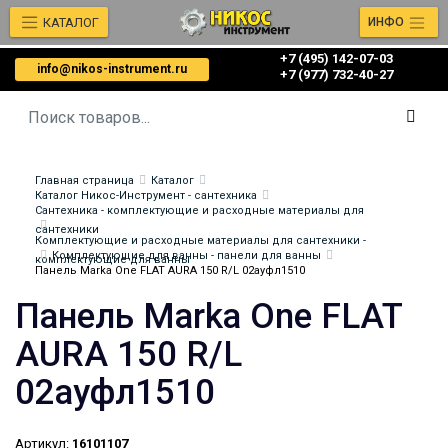
КАТАЛОГ
ИНФО
+7 (495) 142-07-03
info@nikos-instrument.ru
‎‎+7 (977) 732-40-27
Главная страница
Каталог
Каталог Никос-Инструмент - сантехника
Сантехника - комплектующие и расходные материалы для
сантехники
Комплектующие и расходные материалы для сантехники -
Комплектующие для ванны - панели для ванны
комплектующие для ванны
Панель Marka One FLAT AURA 150 R/L 02ауфл1510
Панель Marka One FLAT
AURA 150 R/L
02ауфл1510
Артикул:
16101107