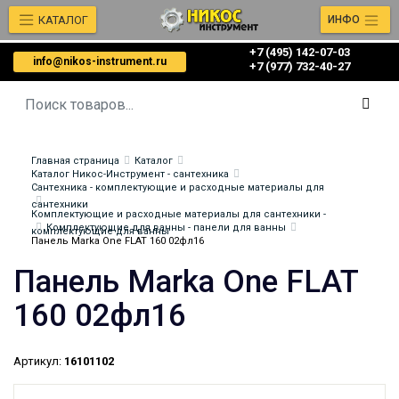
КАТАЛОГ
ИНФО
+7 (495) 142-07-03
info@nikos-instrument.ru
‎‎+7 (977) 732-40-27
Главная страница
Каталог
Каталог Никос-Инструмент - сантехника
Сантехника - комплектующие и расходные материалы для
сантехники
Комплектующие и расходные материалы для сантехники -
Комплектующие для ванны - панели для ванны
комплектующие для ванны
Панель Marka One FLAT 160 02фл16
Панель Marka One FLAT
160 02фл16
Артикул:
16101102