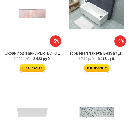
-5%
-5%
Экран под ванну PERFECTO LINEA 36-000157
Торцевая панель BellSan Даниелла 4627171531049
2 423 руб.
6 413 руб.
2 550 руб.
6 750 руб.
В КОРЗИНУ
В КОРЗИНУ