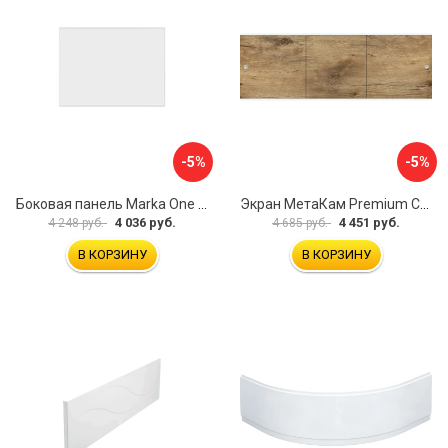
-5%
-5%
Боковая панель Marka One Flat 80 MG L 02бфл80мгл
Экран МетаКам Premium Collection 4650208860133
4 036 руб.
4 451 руб.
4 248 руб.
4 685 руб.
В КОРЗИНУ
В КОРЗИНУ