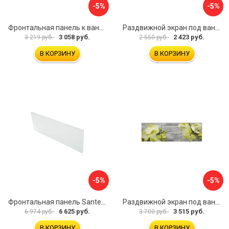
-5%
-5%
Фронтальная панель к ванне Мия Aquatek 00000089315
Раздвижной экран под ванну PERFECTO LINEA 36-001511
3 058 руб.
2 423 руб.
3 219 руб.
2 550 руб.
В КОРЗИНУ
В КОРЗИНУ
-5%
-5%
Фронтальная панель Santek 1.WH30.2.498 00000067322
Раздвижной экран под ванну PERFECTO LINEA 36-031509
6 625 руб.
3 515 руб.
6 974 руб.
3 700 руб.
В КОРЗИНУ
В КОРЗИНУ