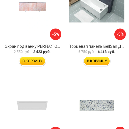
-5%
-5%
Экран под ванну PERFECTO LINEA 36-000157
Торцевая панель BellSan Даниелла 4627171531049
2 423 руб.
6 413 руб.
2 550 руб.
6 750 руб.
В КОРЗИНУ
В КОРЗИНУ