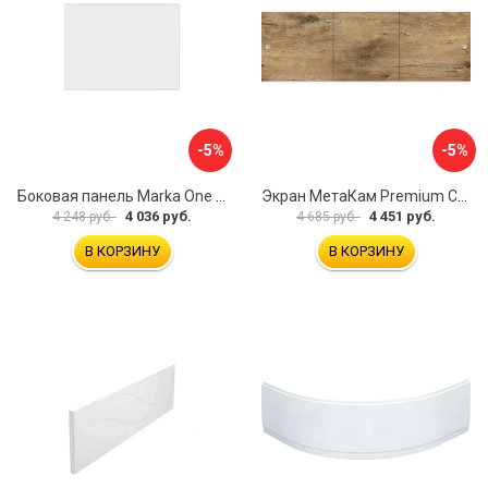
-5%
-5%
Боковая панель Marka One Flat 80 MG L 02бфл80мгл
Экран МетаКам Premium Collection 4650208860133
4 036 руб.
4 451 руб.
4 248 руб.
4 685 руб.
В КОРЗИНУ
В КОРЗИНУ