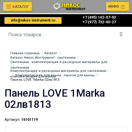
КАТАЛОГ
ИНФО
+7 (495) 142-07-03
info@nikos-instrument.ru
‎‎+7 (977) 732-40-27
Главная страница
Каталог
Каталог Никос-Инструмент - сантехника
Сантехника - комплектующие и расходные материалы для
сантехники
Комплектующие и расходные материалы для сантехники -
Комплектующие для ванны - панели для ванны
комплектующие для ванны
Панель LOVE 1Marka 02лв1813
Панель LOVE 1Marka
02лв1813
Артикул:
16101119