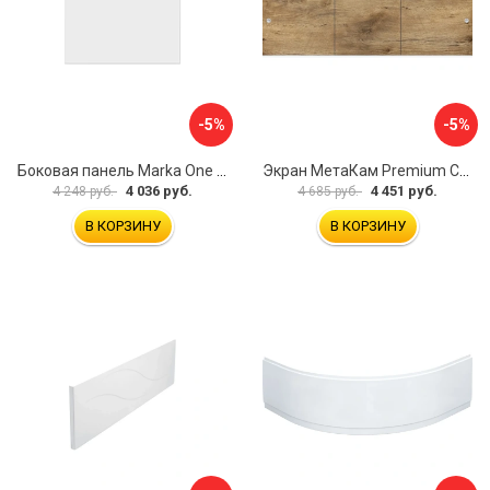
-5%
-5%
Боковая панель Marka One Flat 80 MG L 02бфл80мгл
Экран МетаКам Premium Collection 4650208860133
4 036 руб.
4 451 руб.
4 248 руб.
4 685 руб.
В КОРЗИНУ
В КОРЗИНУ