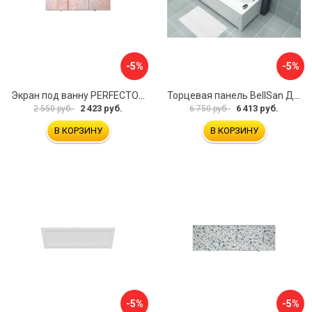
-5%
-5%
Экран под ванну PERFECTO LINEA 36-000157
Торцевая панель BellSan Даниелла 4627171531049
2 423 руб.
6 413 руб.
2 550 руб.
6 750 руб.
В КОРЗИНУ
В КОРЗИНУ
-5%
-5%