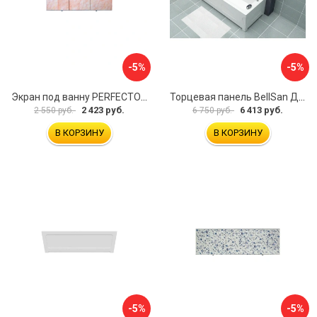
-5%
-5%
Экран под ванну PERFECTO LINEA 36-000157
Торцевая панель BellSan Даниелла 4627171531049
2 423 руб.
6 413 руб.
2 550 руб.
6 750 руб.
В КОРЗИНУ
В КОРЗИНУ
-5%
-5%