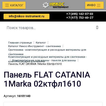
КАТАЛОГ
ИНФО
+7 (495) 142-07-03
info@nikos-instrument.ru
‎‎+7 (977) 732-40-27
Главная страница
Каталог
Каталог Никос-Инструмент - сантехника
Сантехника - комплектующие и расходные материалы для
сантехники
Комплектующие и расходные материалы для сантехники -
Комплектующие для ванны - панели для ванны
комплектующие для ванны
Панель FLAT CATANIA 1Marka 02ктфл1610
Панель FLAT CATANIA
1Marka 02ктфл1610
Артикул:
16101140