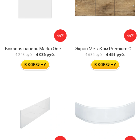
-5%
-5%
Боковая панель Marka One Flat 80 MG L 02бфл80мгл
Экран МетаКам Premium Collection 4650208860133
4 036 руб.
4 451 руб.
4 248 руб.
4 685 руб.
В КОРЗИНУ
В КОРЗИНУ