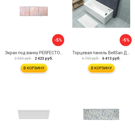
-5%
-5%
Экран под ванну PERFECTO LINEA 36-000157
Торцевая панель BellSan Даниелла 4627171531049
2 423 руб.
6 413 руб.
2 550 руб.
6 750 руб.
В КОРЗИНУ
В КОРЗИНУ