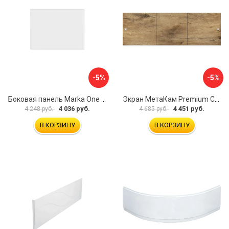
-5%
-5%
Боковая панель Marka One Flat 80 MG L 02бфл80мгл
Экран МетаКам Premium Collection 4650208860133
4 036 руб.
4 451 руб.
4 248 руб.
4 685 руб.
В КОРЗИНУ
В КОРЗИНУ