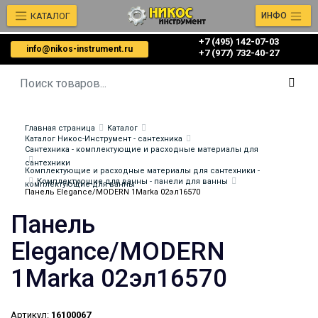
КАТАЛОГ
ИНФО
+7 (495) 142-07-03
info@nikos-instrument.ru
‎‎+7 (977) 732-40-27
Главная страница
Каталог
Каталог Никос-Инструмент - сантехника
Сантехника - комплектующие и расходные материалы для
сантехники
Комплектующие и расходные материалы для сантехники -
Комплектующие для ванны - панели для ванны
комплектующие для ванны
Панель Elegance/MODERN 1Marka 02эл16570
Панель
Elegance/MODERN
1Marka 02эл16570
Артикул:
16100067