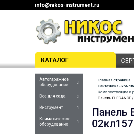
info@nikos-instrument.ru
КАТАЛОГ
СЕР
Автогаражное
Главная страница
оборудование
Сантехника - комп
Комплектующие и р
Все для сада
Панель ELEGANCE / 
Инструмент
Панель 
Климатическое
02кл157
оборудование