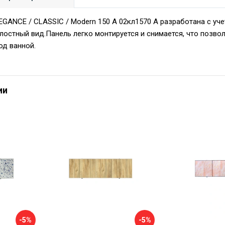
EGANCE / CLASSIC / Modern 150 А 02кл1570 А разработана с уч
лостный вид.Панель легко монтируется и снимается, что позво
од ванной.
ии
-5%
-5%