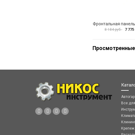
7 775
8 184 руб.
Просмотренные
Катал
Автога
Все дл
Инстру
Климат
Клинин
Крепеж
Расход