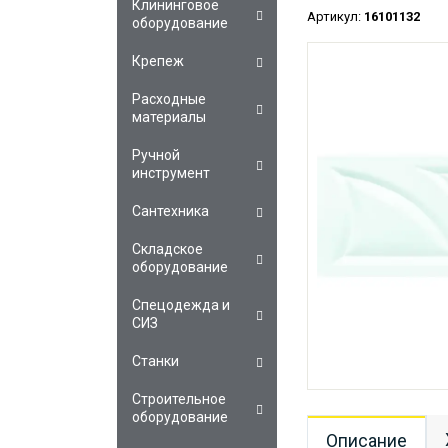
Клининговое
Артикул:
16101132
оборудование
Крепеж
Расходные
материалы
Ручной
инструмент
Сантехника
Складское
оборудование
Спецодежда и
СИЗ
Станки
Строительное
оборудование
Описание