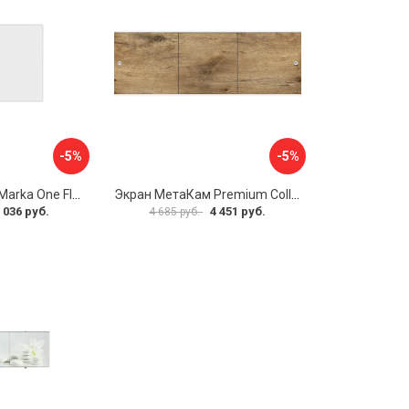
-5%
-5%
Боковая панель Marka One Flat 80 MG L 02бфл80мгл
Экран МетаКам Premium Collection 4650208860133
 036 руб.
4 451 руб.
4 685 руб.