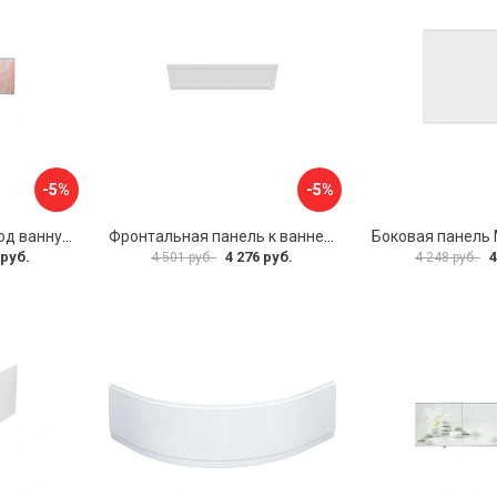
-5%
-5%
Раздвижной экран под ванну PERFECTO LINEA 36-000176
Фронтальная панель к ванне Мия Aquatek EKR-F0000083 00000089316
 руб.
4 276 руб.
4
4 501 руб.
4 248 руб.