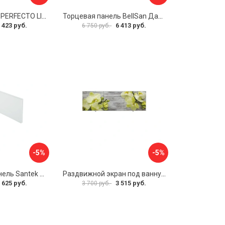
Экран под ванну PERFECTO LINEA 36-000157
Торцевая панель BellSan Даниелла 4627171531049
 423 руб.
6 413 руб.
6 750 руб.
-5%
-5%
Фронтальная панель Santek 1.WH30.2.498 00000067322
Раздвижной экран под ванну PERFECTO LINEA 36-031509
 625 руб.
3 515 руб.
3 700 руб.