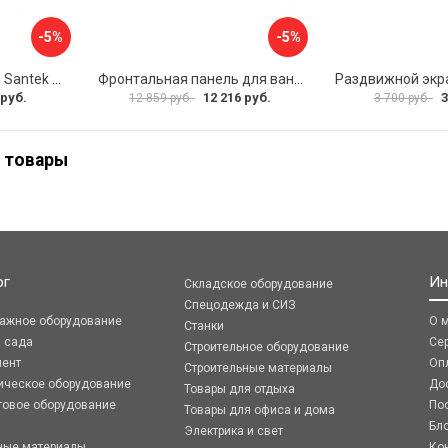
-5%
-5%
Фронтальная панель Santek МОНАКО 1.WH50.1.568 00000072706
Фронтальная панель для ванны Santek КАННЫ 1.WH50.1.660 00061620
 руб.
12 216 руб.
3
12 859 руб.
3 700 руб.
 товары
ог
Ин
Складское оборудование
Спецодежда и СИЗ
ражное оборудование
О 
Станки
я сада
Се
Строительное оборудование
мент
Оп
Строительные материалы
ическое оборудование
До
Товары для отдыха
говое оборудование
По
Товары для офиса и дома
Бл
Электрика и свет
ные материалы
Ко