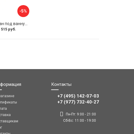
-5%
Раздвижной экран под ванну PERFECTO LINEA 36-031508
 515 руб.
формация
Контакты
+7 (495) 142-07-03
магазине
‎‎+7 (977) 732-40-27
ртификаты
лата
Пн-Пт: 9:00 - 21:00
ставка
Сб-Вс: 11:00 - 19:00
ставщикам
ог
нтакты