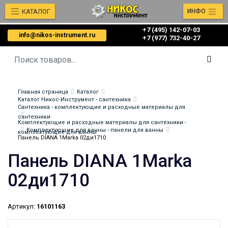
КАТАЛОГ
ИНФО
+7 (495) 142-07-03
info@nikos-instrument.ru
‎‎+7 (977) 732-40-27
Главная страница
Каталог
Каталог Никос-Инструмент - сантехника
Сантехника - комплектующие и расходные материалы для
сантехники
Комплектующие и расходные материалы для сантехники -
Комплектующие для ванны - панели для ванны
комплектующие для ванны
Панель DIANA 1Marka 02ди1710
Панель DIANA 1Marka
02ди1710
Артикул:
16101163