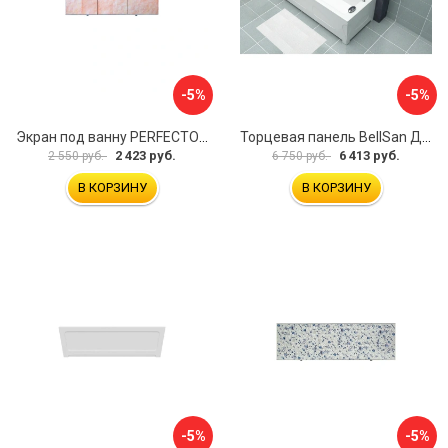
-5%
-5%
Экран под ванну PERFECTO LINEA 36-000157
Торцевая панель BellSan Даниелла 4627171531049
2 423 руб.
6 413 руб.
2 550 руб.
6 750 руб.
В КОРЗИНУ
В КОРЗИНУ
-5%
-5%