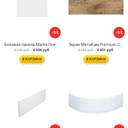
-5%
-5%
Боковая панель Marka One Flat 80 MG L 02бфл80мгл
Экран МетаКам Premium Collection 4650208860133
4 036 руб.
4 451 руб.
4 248 руб.
4 685 руб.
В КОРЗИНУ
В КОРЗИНУ