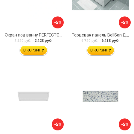
-5%
-5%
Экран под ванну PERFECTO LINEA 36-000157
Торцевая панель BellSan Даниелла 4627171531049
2 423 руб.
6 413 руб.
2 550 руб.
6 750 руб.
В КОРЗИНУ
В КОРЗИНУ
-5%
-5%