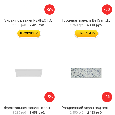
-5%
-5%
Экран под ванну PERFECTO LINEA 36-000157
Торцевая панель BellSan Даниелла 4627171531049
2 423 руб.
6 413 руб.
2 550 руб.
6 750 руб.
В КОРЗИНУ
В КОРЗИНУ
-5%
-5%
Фронтальная панель к ванне Мия Aquatek 00000089315
Раздвижной экран под ванну PERFECTO LINEA 36-001511
3 058 руб.
2 423 руб.
3 219 руб.
2 550 руб.