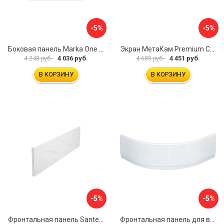
-5%
-5%
Боковая панель Marka One Flat 80 MG L 02бфл80мгл
Экран МетаКам Premium Collection 4650208860133
4 036 руб.
4 451 руб.
4 248 руб.
4 685 руб.
В КОРЗИНУ
В КОРЗИНУ
-5%
-5%
Фронтальная панель Santek МОНАКО 1.WH50.1.568 00000072706
Фронтальная панель для ванны Santek КАННЫ 1.WH50.1.660 00061620