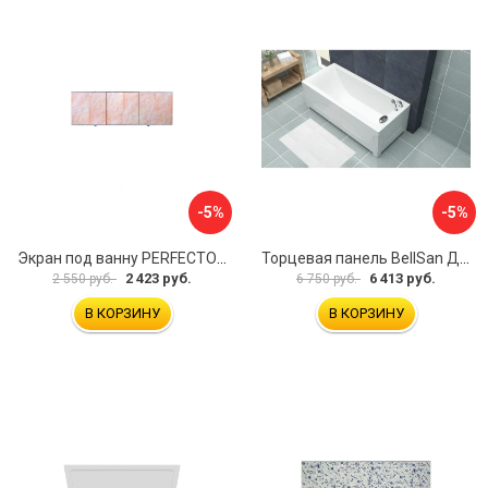
-5%
-5%
Экран под ванну PERFECTO LINEA 36-000157
Торцевая панель BellSan Даниелла 4627171531049
2 423 руб.
6 413 руб.
2 550 руб.
6 750 руб.
В КОРЗИНУ
В КОРЗИНУ