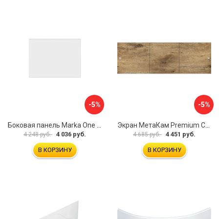
-5%
-5%
Боковая панель Marka One Flat 80 MG L 02бфл80мгл
Экран МетаКам Premium Collection 4650208860133
4 036 руб.
4 451 руб.
4 248 руб.
4 685 руб.
В КОРЗИНУ
В КОРЗИНУ