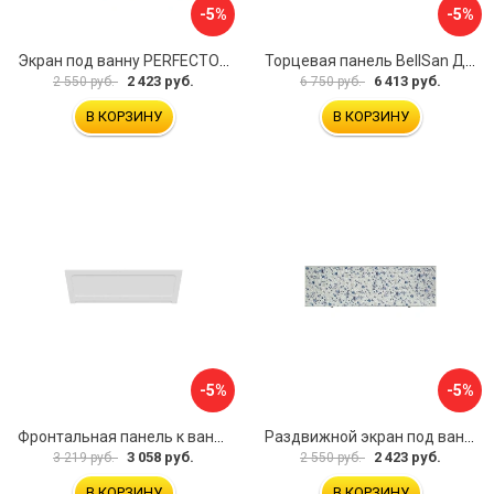
-5%
-5%
Экран под ванну PERFECTO LINEA 36-000157
Торцевая панель BellSan Даниелла 4627171531049
2 423 руб.
6 413 руб.
2 550 руб.
6 750 руб.
В КОРЗИНУ
В КОРЗИНУ
-5%
-5%
Фронтальная панель к ванне Мия Aquatek 00000089315
Раздвижной экран под ванну PERFECTO LINEA 36-001511
3 058 руб.
2 423 руб.
3 219 руб.
2 550 руб.
В КОРЗИНУ
В КОРЗИНУ