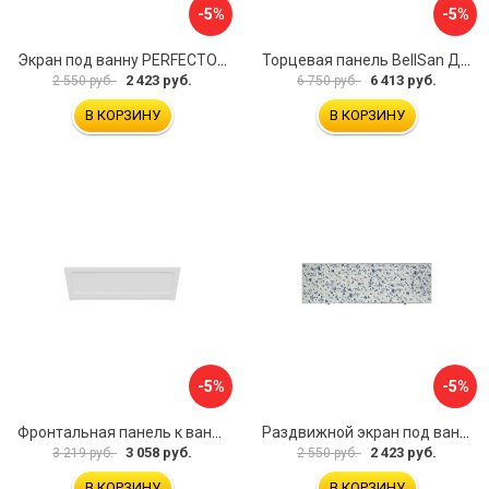
-5%
-5%
Экран под ванну PERFECTO LINEA 36-000157
Торцевая панель BellSan Даниелла 4627171531049
2 423 руб.
6 413 руб.
2 550 руб.
6 750 руб.
В КОРЗИНУ
В КОРЗИНУ
-5%
-5%
Фронтальная панель к ванне Мия Aquatek 00000089315
Раздвижной экран под ванну PERFECTO LINEA 36-001511
3 058 руб.
2 423 руб.
3 219 руб.
2 550 руб.
В КОРЗИНУ
В КОРЗИНУ