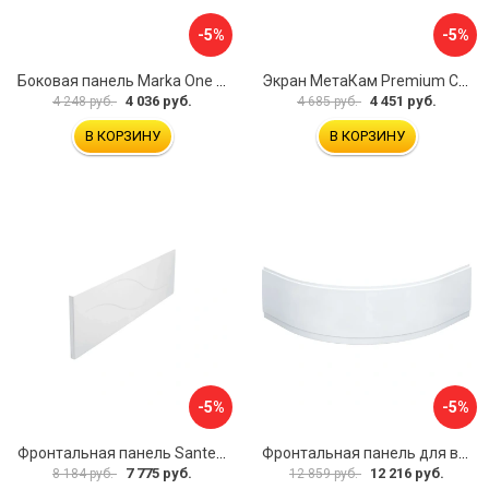
-5%
-5%
Боковая панель Marka One Flat 80 MG L 02бфл80мгл
Экран МетаКам Premium Collection 4650208860133
4 036 руб.
4 451 руб.
4 248 руб.
4 685 руб.
В КОРЗИНУ
В КОРЗИНУ
-5%
-5%
Фронтальная панель Santek МОНАКО 1.WH50.1.568 00000072706
Фронтальная панель для ванны Santek КАННЫ 1.WH50.1.660 00061620
7 775 руб.
12 216 руб.
8 184 руб.
12 859 руб.